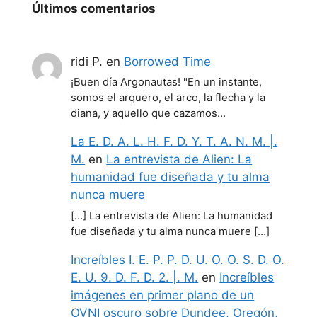
Últimos comentarios
ridi P.
en
Borrowed Time
¡Buen día Argonautas! "En un instante,
somos el arquero, el arco, la flecha y la
diana, y aquello que cazamos…
La E. D. A. L. H. F. D. Y. T. A. N. M. |.
M.
en
La entrevista de Alien: La
humanidad fue diseñada y tu alma
nunca muere
[…] La entrevista de Alien: La humanidad
fue diseñada y tu alma nunca muere […]
Increíbles I. E. P. P. D. U. O. O. S. D. O.
E. U. 9. D. F. D. 2. |. M.
en
Increíbles
imágenes en primer plano de un
OVNI oscuro sobre Dundee, Oregón,