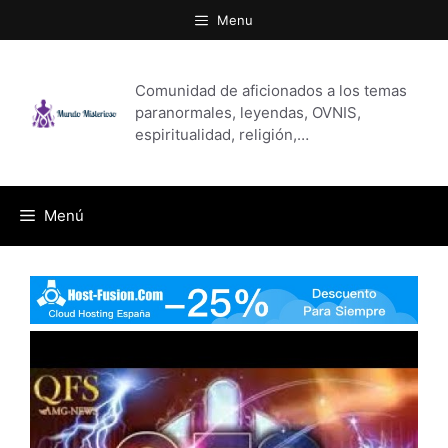
Saltar
Menu
al
contenido
Comunidad de aficionados a los temas
paranormales, leyendas, OVNIS,
espiritualidad, religión,…
Menú