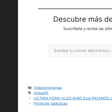
Descubre más de
Suscríbete y recibe las últ
Escribe tu correo electrónico…
Categorías
Videoprogramas
Etiquetas
rimbel35
¡ÚLTIMA HORA! ALGO RARO Está PASANDO c
Profecías galácticas