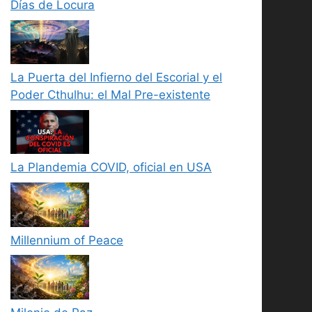
Días de Locura
La Puerta del Infierno del Escorial y el
Poder Cthulhu: el Mal Pre-existente
La Plandemia COVID, oficial en USA
Millennium of Peace