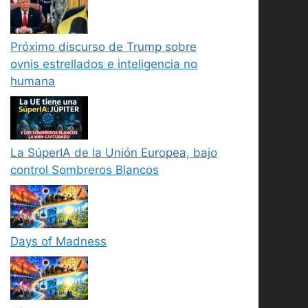
Próximo discurso de Trump sobre
ovnis estrellados e inteligencia no
humana
La SúperIA de la Unión Europea, bajo
control Sombreros Blancos
Days of Madness