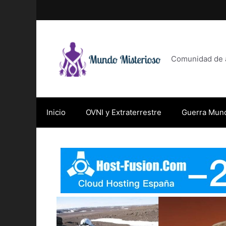
Saltar
al
contenido
Comunidad de af
Inicio
OVNI y Extraterrestre
Guerra Mund