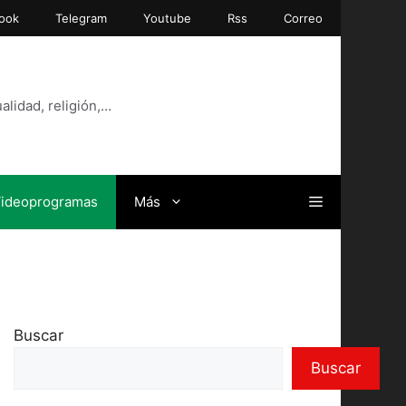
ook
Telegram
Youtube
Rss
Correo
alidad, religión,…
ideoprogramas
Más
Buscar
Buscar