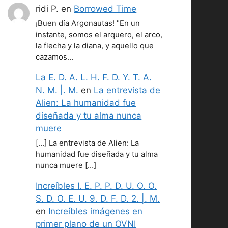
ridi P.
en
Borrowed Time
¡Buen día Argonautas! "En un
instante, somos el arquero, el arco,
la flecha y la diana, y aquello que
cazamos…
La E. D. A. L. H. F. D. Y. T. A.
N. M. |. M.
en
La entrevista de
Alien: La humanidad fue
diseñada y tu alma nunca
muere
[…] La entrevista de Alien: La
humanidad fue diseñada y tu alma
nunca muere […]
Increíbles I. E. P. P. D. U. O. O.
S. D. O. E. U. 9. D. F. D. 2. |. M.
en
Increíbles imágenes en
primer plano de un OVNI