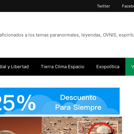
Twitter
Faceb
icionados a los temas paranormales, leyendas, OVNIS, espiritu
ial y Libertad
Tierra Clima Espacio
Exopolítica
V