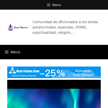
Saltar
Menu
al
contenido
Comunidad de aficionados a los temas
paranormales, leyendas, OVNIS,
espiritualidad, religión,…
Menú