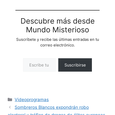
Descubre más desde
Mundo Misterioso
Suscríbete y recibe las últimas entradas en tu
correo electrónico.
Escribe tu correo electrónico…
Suscribirse
Categorías
Videoprogramas
Sombreros Blancos expondrán robo
electoral y tráfico de drogas de élites europeas