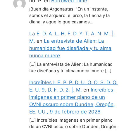
ridi P.
en
Borrowed Time
¡Buen día Argonautas! "En un instante,
somos el arquero, el arco, la flecha y la
diana, y aquello que cazamos…
La E. D. A. L. H. F. D. Y. T. A. N. M. |.
M.
en
La entrevista de Alien: La
humanidad fue diseñada y tu alma
nunca muere
[…] La entrevista de Alien: La humanidad
fue diseñada y tu alma nunca muere […]
Increíbles I. E. P. P. D. U. O. O. S. D. O.
E. U. 9. D. F. D. 2. |. M.
en
Increíbles
imágenes en primer plano de un
OVNI oscuro sobre Dundee, Oregón,
EE. UU., 9 de febrero de 2026
[…] Increíbles imágenes en primer plano
de un OVNI oscuro sobre Dundee, Oregón,