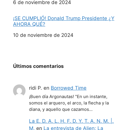
Fecha
6 de noviembre de 2024
¡SE CUMPLIÓ! Donald Trump Presidente ¿Y
AHORA QUÉ?
Fecha
10 de noviembre de 2024
Últimos comentarios
ridi P.
en
Borrowed Time
¡Buen día Argonautas! "En un instante,
somos el arquero, el arco, la flecha y la
diana, y aquello que cazamos…
La E. D. A. L. H. F. D. Y. T. A. N. M. |.
M.
en
La entrevista de Alien: La