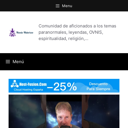
Saltar
Menu
al
contenido
Comunidad de aficionados a los temas
paranormales, leyendas, OVNIS,
espiritualidad, religión,…
Menú