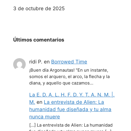
Fecha
3 de octubre de 2025
Últimos comentarios
ridi P.
en
Borrowed Time
¡Buen día Argonautas! "En un instante,
somos el arquero, el arco, la flecha y la
diana, y aquello que cazamos…
La E. D. A. L. H. F. D. Y. T. A. N. M. |.
M.
en
La entrevista de Alien: La
humanidad fue diseñada y tu alma
nunca muere
[…] La entrevista de Alien: La humanidad