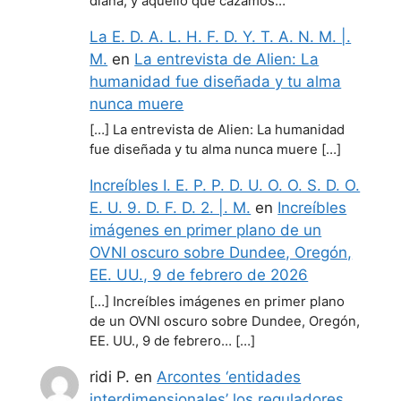
diana, y aquello que cazamos…
La E. D. A. L. H. F. D. Y. T. A. N. M. |.
M.
en
La entrevista de Alien: La
humanidad fue diseñada y tu alma
nunca muere
[…] La entrevista de Alien: La humanidad
fue diseñada y tu alma nunca muere […]
Increíbles I. E. P. P. D. U. O. O. S. D. O.
E. U. 9. D. F. D. 2. |. M.
en
Increíbles
imágenes en primer plano de un
OVNI oscuro sobre Dundee, Oregón,
EE. UU., 9 de febrero de 2026
[…] Increíbles imágenes en primer plano
de un OVNI oscuro sobre Dundee, Oregón,
EE. UU., 9 de febrero… […]
ridi P.
en
Arcontes ‘entidades
interdimensionales’ los reguladores