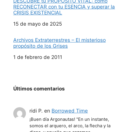
DESCUBRE tu PROPÓSITO VITAL: cómo
RECONECTAR con tu ESENCIA y superar la
CRISIS EXISTENCIAL
Fecha
15 de mayo de 2025
Archivos Extraterrestres – El misterioso
propósito de los Grises
Fecha
1 de febrero de 2011
Últimos comentarios
ridi P.
en
Borrowed Time
¡Buen día Argonautas! "En un instante,
somos el arquero, el arco, la flecha y la