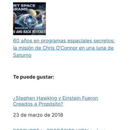
60 años en programas espaciales secretos:
la misión de Chris O’Connor en una luna de
Saturno
Te puede gustar:
¿Stephen Hawking y Einstein Fueron
Creados a Propósito?
Fecha
23 de marzo de 2018