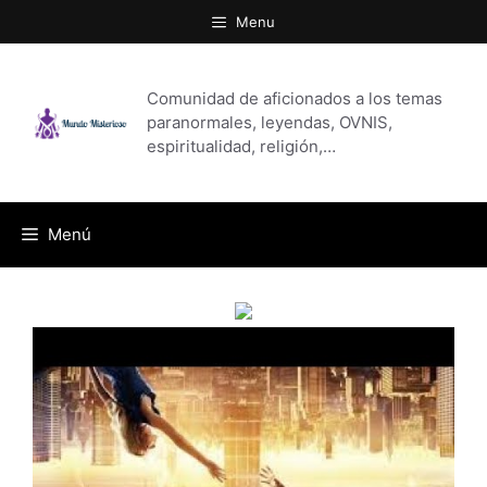
Saltar
Menu
al
contenido
Comunidad de aficionados a los temas
paranormales, leyendas, OVNIS,
espiritualidad, religión,…
Menú