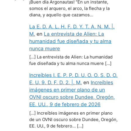
¡Buen día Argonautas! "En un instante,
somos el arquero, el arco, la flecha y la
diana, y aquello que cazamos…
La E. D. A. L. H. F. D. Y. T. A. N. M. |.
M.
en
La entrevista de Alien: La
humanidad fue diseñada y tu alma
nunca muere
[…] La entrevista de Alien: La humanidad
fue diseñada y tu alma nunca muere […]
Increíbles I. E. P. P. D. U. O. O. S. D. O.
E. U. 9. D. F. D. 2. |. M.
en
Increíbles
imágenes en primer plano de un
OVNI oscuro sobre Dundee, Oregón,
EE. UU., 9 de febrero de 2026
[…] Increíbles imágenes en primer plano
de un OVNI oscuro sobre Dundee, Oregón,
EE. UU., 9 de febrero… […]