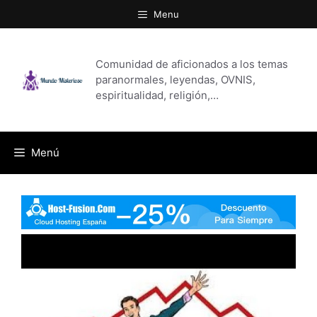
Saltar
Menu
al
contenido
Comunidad de aficionados a los temas
paranormales, leyendas, OVNIS,
espiritualidad, religión,…
Menú