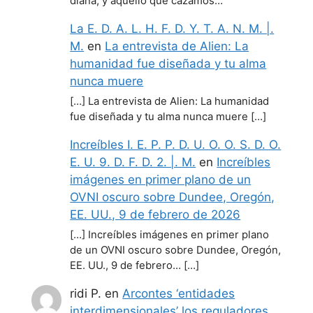
diana, y aquello que cazamos…
La E. D. A. L. H. F. D. Y. T. A. N. M. |.
M.
en
La entrevista de Alien: La
humanidad fue diseñada y tu alma
nunca muere
[…] La entrevista de Alien: La humanidad
fue diseñada y tu alma nunca muere […]
Increíbles I. E. P. P. D. U. O. O. S. D. O.
E. U. 9. D. F. D. 2. |. M.
en
Increíbles
imágenes en primer plano de un
OVNI oscuro sobre Dundee, Oregón,
EE. UU., 9 de febrero de 2026
[…] Increíbles imágenes en primer plano
de un OVNI oscuro sobre Dundee, Oregón,
EE. UU., 9 de febrero… […]
ridi P.
en
Arcontes ‘entidades
interdimensionales’ los reguladores