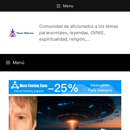
Saltar
Menu
al
contenido
Comunidad de aficionados a los temas
paranormales, leyendas, OVNIS,
espiritualidad, religión,…
Menú