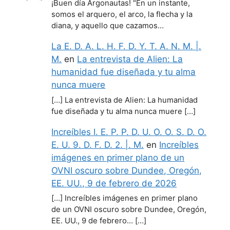
¡Buen día Argonautas! "En un instante,
somos el arquero, el arco, la flecha y la
diana, y aquello que cazamos…
La E. D. A. L. H. F. D. Y. T. A. N. M. |.
M.
en
La entrevista de Alien: La
humanidad fue diseñada y tu alma
nunca muere
[…] La entrevista de Alien: La humanidad
fue diseñada y tu alma nunca muere […]
Increíbles I. E. P. P. D. U. O. O. S. D. O.
E. U. 9. D. F. D. 2. |. M.
en
Increíbles
imágenes en primer plano de un
OVNI oscuro sobre Dundee, Oregón,
EE. UU., 9 de febrero de 2026
[…] Increíbles imágenes en primer plano
de un OVNI oscuro sobre Dundee, Oregón,
EE. UU., 9 de febrero… […]