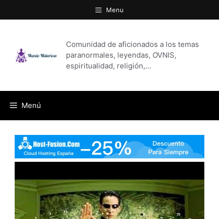
Saltar
Menu
al
contenido
Comunidad de aficionados a los temas
paranormales, leyendas, OVNIS,
espiritualidad, religión,…
Menú