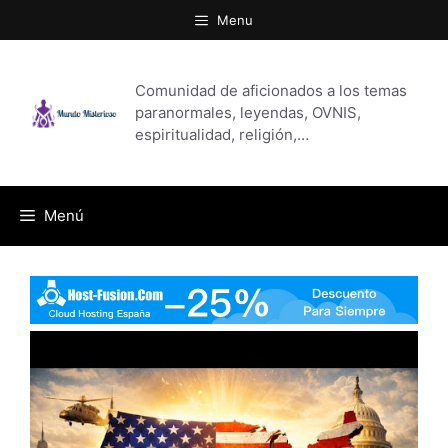
Saltar
Menu
al
contenido
Comunidad de aficionados a los temas
paranormales, leyendas, OVNIS,
espiritualidad, religión,…
Menú