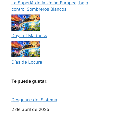
La SúperIA de la Unión Europea, bajo
control Sombreros Blancos
Days of Madness
Días de Locura
Te puede gustar:
Desguace del Sistema
Fecha
2 de abril de 2025