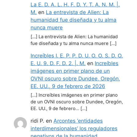
La E. D. A. L. H. F. D. Y. T. A. N. M. |.
M.
en
La entrevista de Alien: La
humanidad fue diseñada y tu alma
nunca muere
[…] La entrevista de Alien: La humanidad
fue diseñada y tu alma nunca muere […]
Increíbles I. E. P. P. D. U. O. O. S. D. O.
E. U. 9. D. F. D. 2. |. M.
en
Increíbles
imágenes en primer plano de un
OVNI oscuro sobre Dundee, Oregón,
EE. UU., 9 de febrero de 2026
[…] Increíbles imágenes en primer plano
de un OVNI oscuro sobre Dundee, Oregón,
EE. UU., 9 de febrero… […]
ridi P.
en
Arcontes ‘entidades
interdimensionales’ los reguladores
negativos de la humanidad