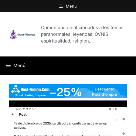
Saltar
Menu
al
contenido
Comunidad de aficionados a los temas
paranormales, leyendas, OVNIS,
espiritualidad, religión,…
Menú