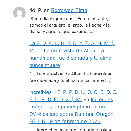
ridi P.
en
Borrowed Time
¡Buen día Argonautas! "En un instante,
somos el arquero, el arco, la flecha y la
diana, y aquello que cazamos…
La E. D. A. L. H. F. D. Y. T. A. N. M. |.
M.
en
La entrevista de Alien: La
humanidad fue diseñada y tu alma
nunca muere
[…] La entrevista de Alien: La humanidad
fue diseñada y tu alma nunca muere […]
Increíbles I. E. P. P. D. U. O. O. S. D. O.
E. U. 9. D. F. D. 2. |. M.
en
Increíbles
imágenes en primer plano de un
OVNI oscuro sobre Dundee, Oregón,
EE. UU., 9 de febrero de 2026
[…] Increíbles imágenes en primer plano