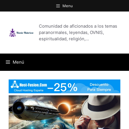
Saltar
Menu
al
contenido
Comunidad de aficionados a los temas
paranormales, leyendas, OVNIS,
espiritualidad, religión,…
Menú