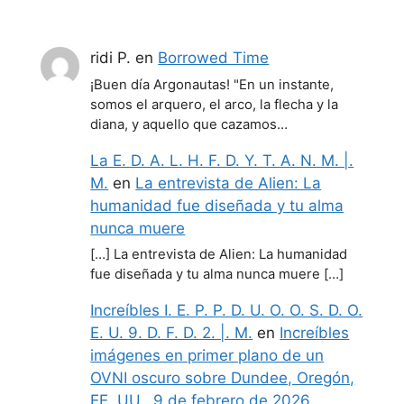
ridi P.
en
Borrowed Time
¡Buen día Argonautas! "En un instante,
somos el arquero, el arco, la flecha y la
diana, y aquello que cazamos…
La E. D. A. L. H. F. D. Y. T. A. N. M. |.
M.
en
La entrevista de Alien: La
humanidad fue diseñada y tu alma
nunca muere
[…] La entrevista de Alien: La humanidad
fue diseñada y tu alma nunca muere […]
Increíbles I. E. P. P. D. U. O. O. S. D. O.
E. U. 9. D. F. D. 2. |. M.
en
Increíbles
imágenes en primer plano de un
OVNI oscuro sobre Dundee, Oregón,
EE. UU., 9 de febrero de 2026