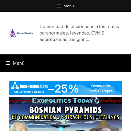
Saltar
Menu
al
contenido
Comunidad de aficionados a los temas
paranormales, leyendas, OVNIS,
espiritualidad, religión,…
Menú