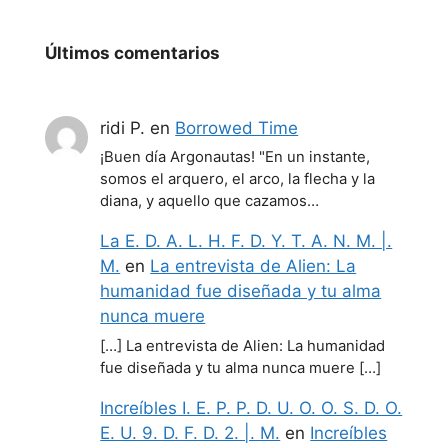
Últimos comentarios
ridi P.
en
Borrowed Time
¡Buen día Argonautas! "En un instante,
somos el arquero, el arco, la flecha y la
diana, y aquello que cazamos…
La E. D. A. L. H. F. D. Y. T. A. N. M. |.
M.
en
La entrevista de Alien: La
humanidad fue diseñada y tu alma
nunca muere
[…] La entrevista de Alien: La humanidad
fue diseñada y tu alma nunca muere […]
Increíbles I. E. P. P. D. U. O. O. S. D. O.
E. U. 9. D. F. D. 2. |. M.
en
Increíbles