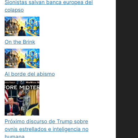
Sionistas salvan banca europea del
colapso
On the Brink
Al borde del abismo
Próximo discurso de Trump sobre
ovnis estrellados e inteligencia no
humana