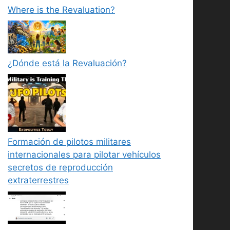
Where is the Revaluation?
¿Dónde está la Revaluación?
Formación de pilotos militares
internacionales para pilotar vehículos
secretos de reproducción
extraterrestres