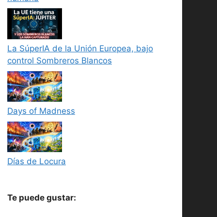
La SúperIA de la Unión Europea, bajo
control Sombreros Blancos
Days of Madness
Días de Locura
Te puede gustar: