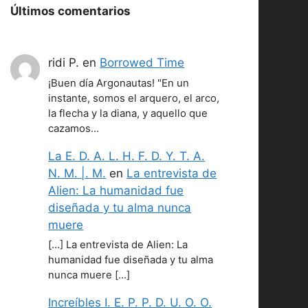
Últimos comentarios
ridi P.
en
Borrowed Time
¡Buen día Argonautas! "En un
instante, somos el arquero, el arco,
la flecha y la diana, y aquello que
cazamos…
La E. D. A. L. H. F. D. Y. T. A.
N. M. |. M.
en
La entrevista de
Alien: La humanidad fue
diseñada y tu alma nunca
muere
[…] La entrevista de Alien: La
humanidad fue diseñada y tu alma
nunca muere […]
Increíbles I. E. P. P. D. U. O. O.