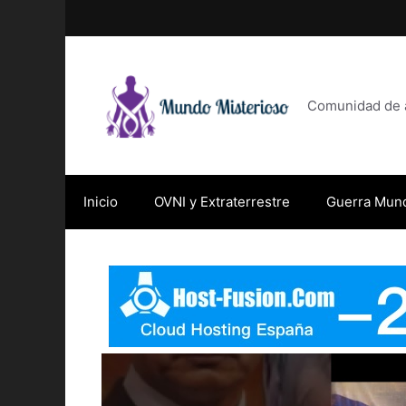
Saltar
al
contenido
Comunidad de af
Inicio
OVNI y Extraterrestre
Guerra Mund