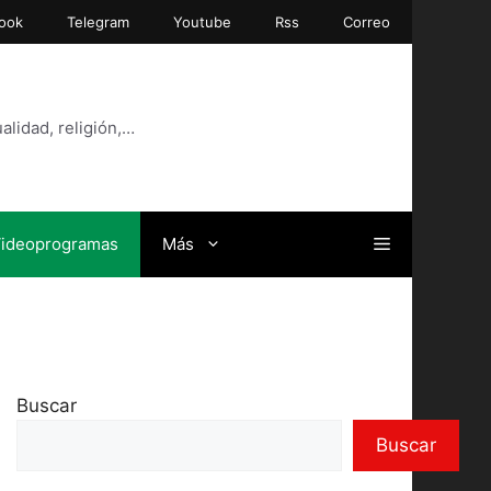
ook
Telegram
Youtube
Rss
Correo
alidad, religión,…
ideoprogramas
Más
Buscar
Buscar