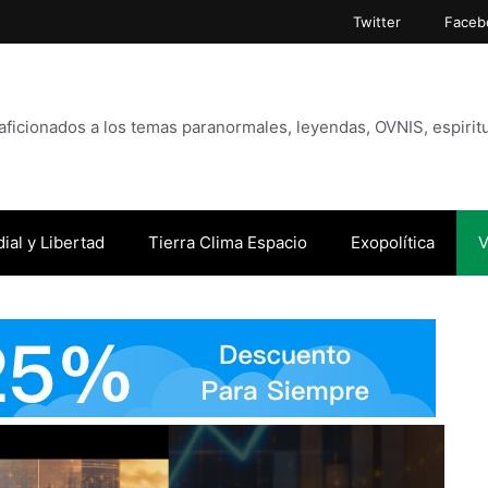
Twitter
Faceb
icionados a los temas paranormales, leyendas, OVNIS, espiritu
ial y Libertad
Tierra Clima Espacio
Exopolítica
V