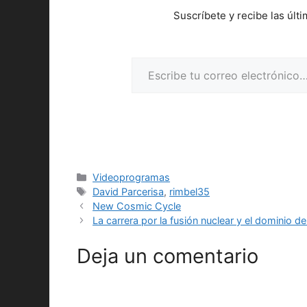
Suscríbete y recibe las últ
Escribe tu correo electrónico…
Categorías
Videoprogramas
Etiquetas
David Parcerisa
,
rimbel35
New Cosmic Cycle
La carrera por la fusión nuclear y el dominio de
Deja un comentario