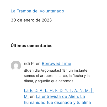
La Trampa del Voluntariado
Fecha
30 de enero de 2023
Últimos comentarios
ridi P.
en
Borrowed Time
¡Buen día Argonautas! "En un instante,
somos el arquero, el arco, la flecha y la
diana, y aquello que cazamos…
La E. D. A. L. H. F. D. Y. T. A. N. M. |.
M.
en
La entrevista de Alien: La
humanidad fue diseñada y tu alma