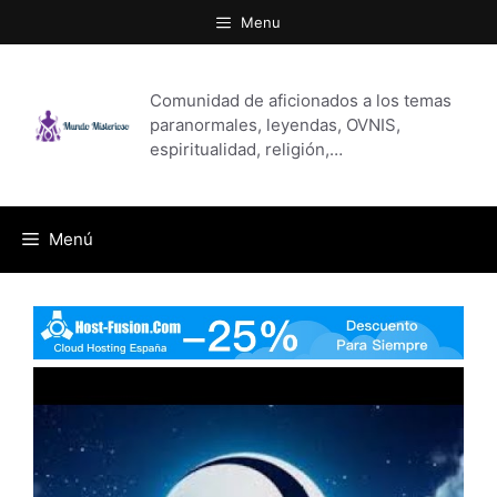
Saltar
Menu
al
contenido
Comunidad de aficionados a los temas
paranormales, leyendas, OVNIS,
espiritualidad, religión,…
Menú