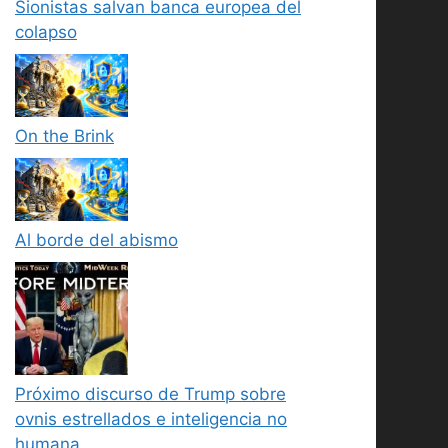
Sionistas salvan banca europea del
colapso
On the Brink
Al borde del abismo
Próximo discurso de Trump sobre
ovnis estrellados e inteligencia no
humana