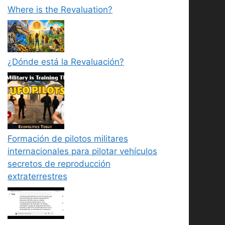
Where is the Revaluation?
¿Dónde está la Revaluación?
Formación de pilotos militares
internacionales para pilotar vehículos
secretos de reproducción
extraterrestres