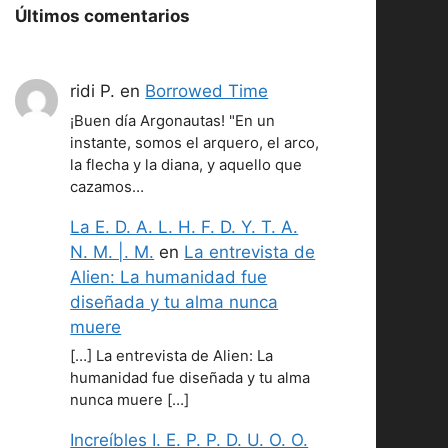
Últimos comentarios
ridi P.
en
Borrowed Time
¡Buen día Argonautas! "En un
instante, somos el arquero, el arco,
la flecha y la diana, y aquello que
cazamos…
La E. D. A. L. H. F. D. Y. T. A.
N. M. |. M.
en
La entrevista de
Alien: La humanidad fue
diseñada y tu alma nunca
muere
[…] La entrevista de Alien: La
humanidad fue diseñada y tu alma
nunca muere […]
Increíbles I. E. P. P. D. U. O. O.