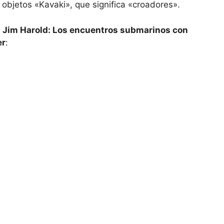
s objetos «Kavaki», que significa «croadores».
on Jim Harold: Los encuentros submarinos con
er
: