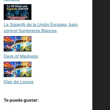
La SúperIA de la Unión Europea, bajo
control Sombreros Blancos
Days of Madness
Días de Locura
Te puede gustar: