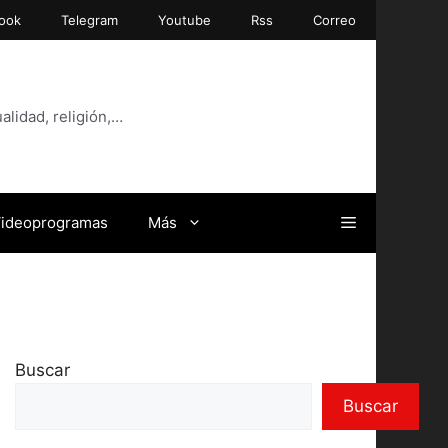
ook
Telegram
Youtube
Rss
Correo
alidad, religión,…
ideoprogramas
Más
Buscar
Buscar