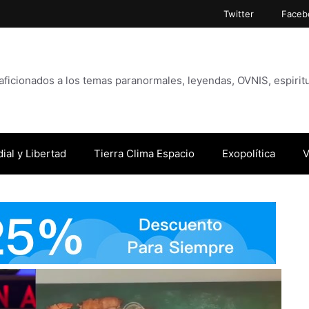
Twitter
Faceb
icionados a los temas paranormales, leyendas, OVNIS, espiritu
ial y Libertad
Tierra Clima Espacio
Exopolítica
V