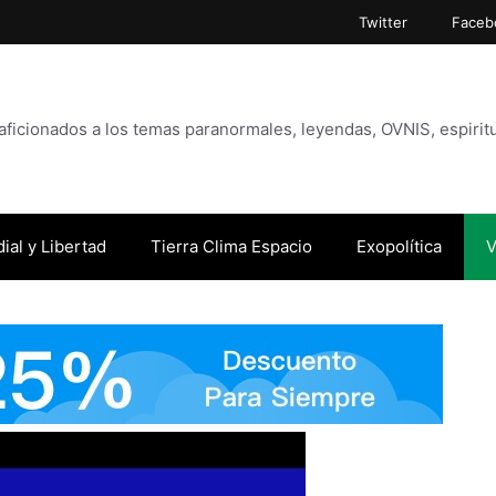
Twitter
Faceb
icionados a los temas paranormales, leyendas, OVNIS, espiritu
ial y Libertad
Tierra Clima Espacio
Exopolítica
V