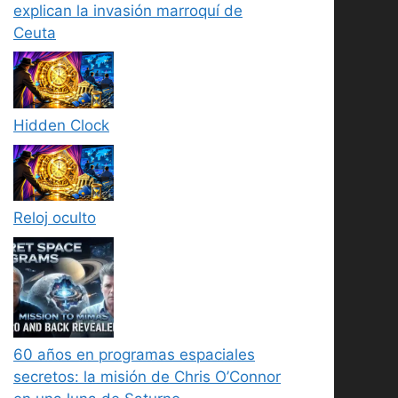
explican la invasión marroquí de
Ceuta
Hidden Clock
Reloj oculto
60 años en programas espaciales
secretos: la misión de Chris O’Connor