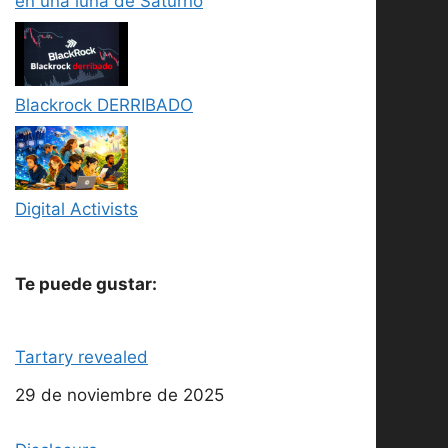
en una luna de Saturno
Blackrock DERRIBADO
Digital Activists
Te puede gustar:
Tartary revealed
Fecha
29 de noviembre de 2025