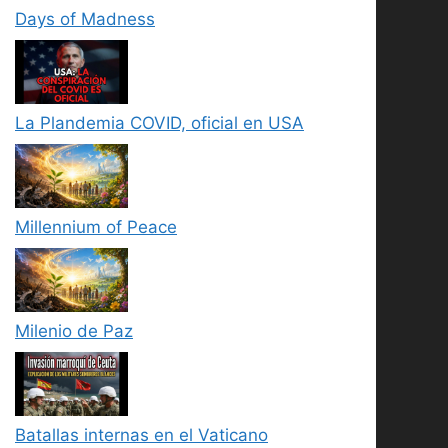
Days of Madness
La Plandemia COVID, oficial en USA
Millennium of Peace
Milenio de Paz
Batallas internas en el Vaticano