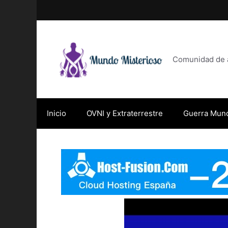
Saltar
al
contenido
Comunidad de af
Inicio
OVNI y Extraterrestre
Guerra Mund