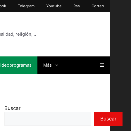
ook
Telegram
Youtube
Rss
Correo
alidad, religión,…
ideoprogramas
Más
Buscar
Buscar