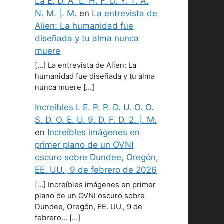
La E. D. A. L. H. F. D. Y. T. A.
N. M. |. M.
en
La entrevista de
Alien: La humanidad fue
diseñada y tu alma nunca
muere
[…] La entrevista de Alien: La
humanidad fue diseñada y tu alma
nunca muere […]
Increíbles I. E. P. P. D. U. O. O.
S. D. O. E. U. 9. D. F. D. 2. |. M.
en
Increíbles imágenes en
primer plano de un OVNI
oscuro sobre Dundee, Oregón,
EE. UU., 9 de febrero de 2026
[…] Increíbles imágenes en primer
plano de un OVNI oscuro sobre
Dundee, Oregón, EE. UU., 9 de
febrero… […]