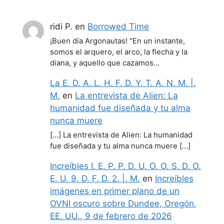
ridi P.
en
Borrowed Time
¡Buen día Argonautas! "En un instante,
somos el arquero, el arco, la flecha y la
diana, y aquello que cazamos…
La E. D. A. L. H. F. D. Y. T. A. N. M. |.
M.
en
La entrevista de Alien: La
humanidad fue diseñada y tu alma
nunca muere
[…] La entrevista de Alien: La humanidad
fue diseñada y tu alma nunca muere […]
Increíbles I. E. P. P. D. U. O. O. S. D. O.
E. U. 9. D. F. D. 2. |. M.
en
Increíbles
imágenes en primer plano de un
OVNI oscuro sobre Dundee, Oregón,
EE. UU., 9 de febrero de 2026