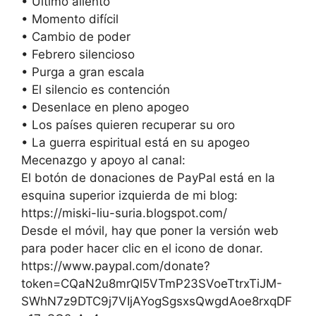
• Último aliento
• Momento difícil
• Cambio de poder
• Febrero silencioso
• Purga a gran escala
• El silencio es contención
• Desenlace en pleno apogeo
• Los países quieren recuperar su oro
• La guerra espiritual está en su apogeo
Mecenazgo y apoyo al canal:
El botón de donaciones de PayPal está en la
esquina superior izquierda de mi blog:
https://miski-liu-suria.blogspot.com/
Desde el móvil, hay que poner la versión web
para poder hacer clic en el icono de donar.
https://www.paypal.com/donate?
token=CQaN2u8mrQl5VTmP23SVoeTtrxTiJM-
SWhN7z9DTC9j7VIjAYogSgsxsQwgdAoe8rxqDF