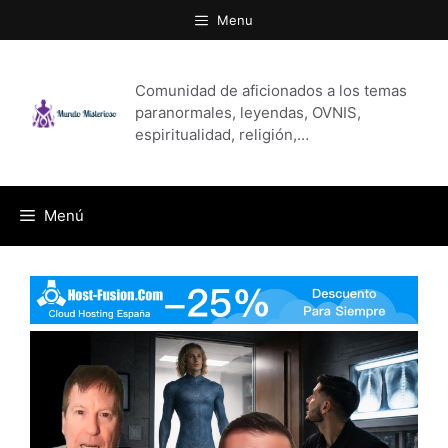
Saltar
Menu
al
contenido
Comunidad de aficionados a los temas
paranormales, leyendas, OVNIS,
espiritualidad, religión,…
Menú