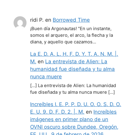
ridi P.
en
Borrowed Time
¡Buen día Argonautas! "En un instante,
somos el arquero, el arco, la flecha y la
diana, y aquello que cazamos…
La E. D. A. L. H. F. D. Y. T. A. N. M. |.
M.
en
La entrevista de Alien: La
humanidad fue diseñada y tu alma
nunca muere
[…] La entrevista de Alien: La humanidad
fue diseñada y tu alma nunca muere […]
Increíbles I. E. P. P. D. U. O. O. S. D. O.
E. U. 9. D. F. D. 2. |. M.
en
Increíbles
imágenes en primer plano de un
OVNI oscuro sobre Dundee, Oregón,
EE. UU., 9 de febrero de 2026