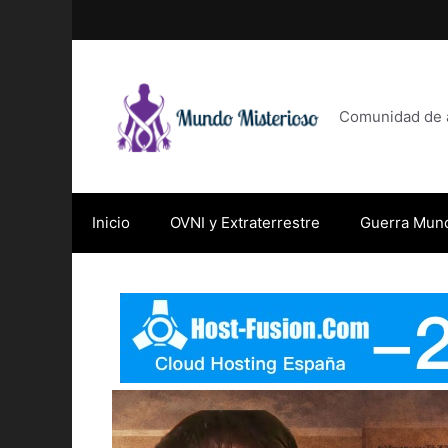
Saltar
al
contenido
Comunidad de af
Inicio
OVNI y Extraterrestre
Guerra Mund