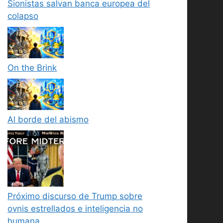
Sionistas salvan banca europea del
colapso
On the Brink
Al borde del abismo
Próximo discurso de Trump sobre
ovnis estrellados e inteligencia no
humana