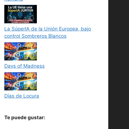
La SúperIA de la Unión Europea, bajo
control Sombreros Blancos
Days of Madness
Días de Locura
Te puede gustar: