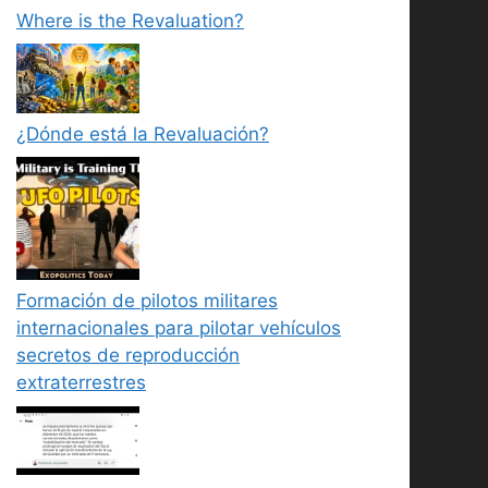
Where is the Revaluation?
¿Dónde está la Revaluación?
Formación de pilotos militares
internacionales para pilotar vehículos
secretos de reproducción
extraterrestres