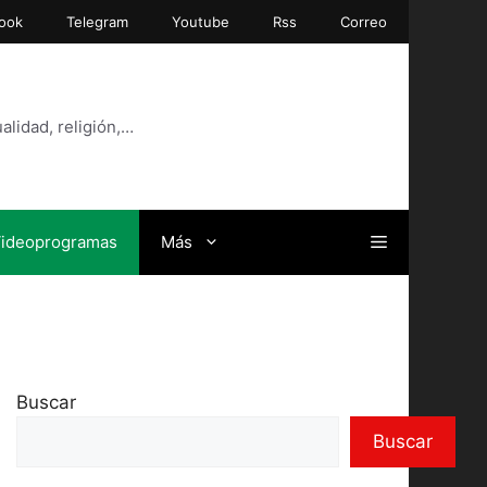
ook
Telegram
Youtube
Rss
Correo
alidad, religión,…
ideoprogramas
Más
Buscar
Buscar