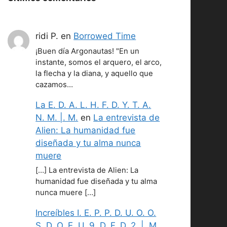
ridi P.
en
Borrowed Time
¡Buen día Argonautas! "En un
instante, somos el arquero, el arco,
la flecha y la diana, y aquello que
cazamos…
La E. D. A. L. H. F. D. Y. T. A.
N. M. |. M.
en
La entrevista de
Alien: La humanidad fue
diseñada y tu alma nunca
muere
[…] La entrevista de Alien: La
humanidad fue diseñada y tu alma
nunca muere […]
Increíbles I. E. P. P. D. U. O. O.
S. D. O. E. U. 9. D. F. D. 2. |. M.