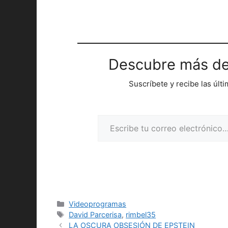
Descubre más de
Suscríbete y recibe las últ
Escribe tu correo electrónico…
Categorías
Videoprogramas
Etiquetas
David Parcerisa
,
rimbel35
LA OSCURA OBSESIÓN DE EPSTEIN