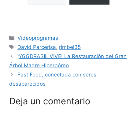
Categorías
Videoprogramas
Etiquetas
David Parcerisa
,
rimbel35
¡YGGDRASIL VIVE! La Restauración del Gran
Árbol Madre Hiperbóreo
Fast Food, conectada con seres
desaparecidos
Deja un comentario