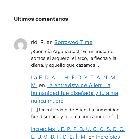
Últimos comentarios
ridi P.
en
Borrowed Time
¡Buen día Argonautas! "En un instante,
somos el arquero, el arco, la flecha y la
diana, y aquello que cazamos…
La E. D. A. L. H. F. D. Y. T. A. N. M. |.
M.
en
La entrevista de Alien: La
humanidad fue diseñada y tu alma
nunca muere
[…] La entrevista de Alien: La humanidad
fue diseñada y tu alma nunca muere […]
Increíbles I. E. P. P. D. U. O. O. S. D. O.
E. U. 9. D. F. D. 2. |. M.
en
Increíbles