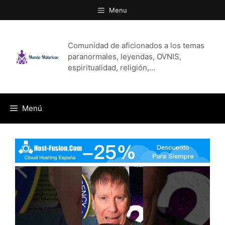
Saltar
Menu
al
contenido
Comunidad de aficionados a los temas
paranormales, leyendas, OVNIS,
espiritualidad, religión,…
Menú