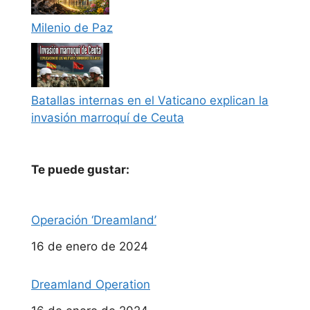
Milenio de Paz
Batallas internas en el Vaticano explican la
invasión marroquí de Ceuta
Te puede gustar:
Operación ‘Dreamland’
Fecha
16 de enero de 2024
Dreamland Operation