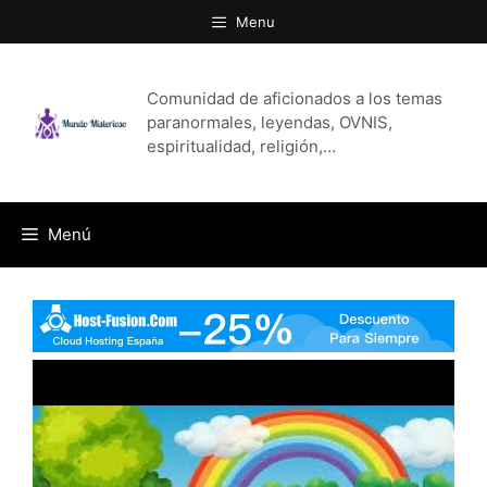
Saltar
Menu
al
contenido
Comunidad de aficionados a los temas
paranormales, leyendas, OVNIS,
espiritualidad, religión,…
Menú