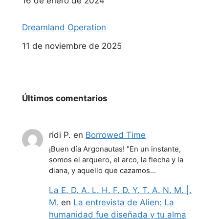
Fecha
16 de enero de 2024
Dreamland Operation
Fecha
11 de noviembre de 2025
Últimos comentarios
ridi P.
en
Borrowed Time
¡Buen día Argonautas! "En un instante,
somos el arquero, el arco, la flecha y la
diana, y aquello que cazamos…
La E. D. A. L. H. F. D. Y. T. A. N. M. |.
M.
en
La entrevista de Alien: La
humanidad fue diseñada y tu alma