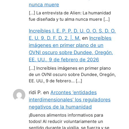
nunca muere
[…] La entrevista de Alien: La humanidad
fue diseñada y tu alma nunca muere […]
Increíbles I. E. P. P. D. U. O. O. S. D. O.
E. U. 9. D. F. D. 2. |. M.
en
Increíbles
imágenes en primer plano de un
OVNI oscuro sobre Dundee, Oregón,
EE. UU., 9 de febrero de 2026
[…] Increíbles imágenes en primer plano
de un OVNI oscuro sobre Dundee, Oregón,
EE. UU., 9 de febrero… […]
ridi P.
en
Arcontes ‘entidades
interdimensionales’ los reguladores
negativos de la humanidad
¡Buenos alimentos informativos para
todos! Al reducir voluntariamente un
sentido durante la vigilia, se fuerza y se