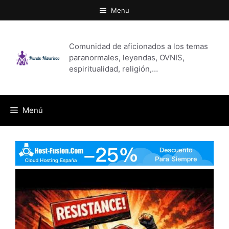
Saltar
Menu
al
contenido
Comunidad de aficionados a los temas
paranormales, leyendas, OVNIS,
espiritualidad, religión,…
Menú