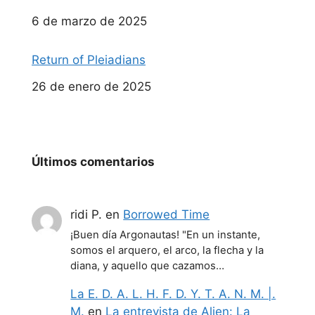
Fecha
6 de marzo de 2025
Return of Pleiadians
Fecha
26 de enero de 2025
Últimos comentarios
ridi P.
en
Borrowed Time
¡Buen día Argonautas! "En un instante,
somos el arquero, el arco, la flecha y la
diana, y aquello que cazamos…
La E. D. A. L. H. F. D. Y. T. A. N. M. |.
M.
en
La entrevista de Alien: La