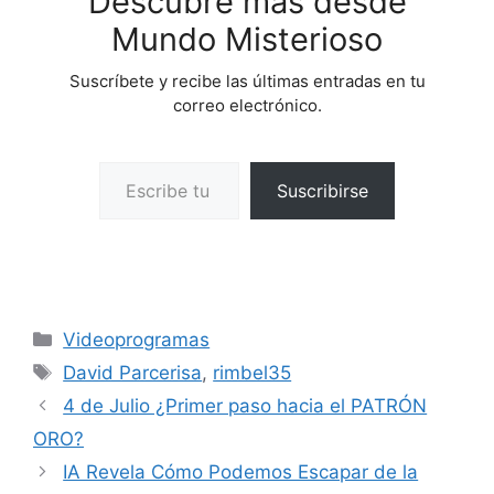
Descubre más desde
Mundo Misterioso
Suscríbete y recibe las últimas entradas en tu
correo electrónico.
Escribe tu correo electrónico…
Suscribirse
Categorías
Videoprogramas
Etiquetas
David Parcerisa
,
rimbel35
4 de Julio ¿Primer paso hacia el PATRÓN
ORO?
IA Revela Cómo Podemos Escapar de la