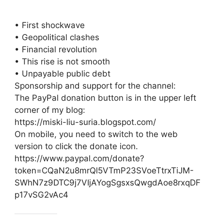
• First shockwave
• Geopolitical clashes
• Financial revolution
• This rise is not smooth
• Unpayable public debt
Sponsorship and support for the channel:
The PayPal donation button is in the upper left
corner of my blog:
https://miski-liu-suria.blogspot.com/
On mobile, you need to switch to the web
version to click the donate icon.
https://www.paypal.com/donate?
token=CQaN2u8mrQl5VTmP23SVoeTtrxTiJM-
SWhN7z9DTC9j7VIjAYogSgsxsQwgdAoe8rxqDF
p17vSG2vAc4