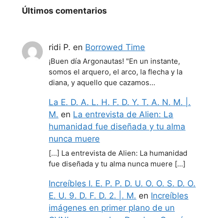
Últimos comentarios
ridi P.
en
Borrowed Time
¡Buen día Argonautas! "En un instante,
somos el arquero, el arco, la flecha y la
diana, y aquello que cazamos…
La E. D. A. L. H. F. D. Y. T. A. N. M. |.
M.
en
La entrevista de Alien: La
humanidad fue diseñada y tu alma
nunca muere
[…] La entrevista de Alien: La humanidad
fue diseñada y tu alma nunca muere […]
Increíbles I. E. P. P. D. U. O. O. S. D. O.
E. U. 9. D. F. D. 2. |. M.
en
Increíbles
imágenes en primer plano de un