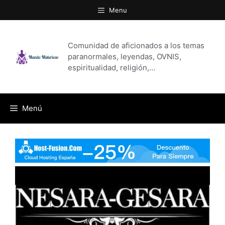
Saltar
Menu
al
contenido
Comunidad de aficionados a los temas
paranormales, leyendas, OVNIS,
espiritualidad, religión,…
Menú