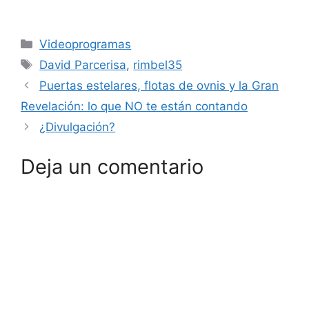
Categorías
Videoprogramas
Etiquetas
David Parcerisa
,
rimbel35
Puertas estelares, flotas de ovnis y la Gran
Revelación: lo que NO te están contando
¿Divulgación?
Deja un comentario