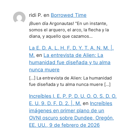
ridi P.
en
Borrowed Time
¡Buen día Argonautas! "En un instante,
somos el arquero, el arco, la flecha y la
diana, y aquello que cazamos…
La E. D. A. L. H. F. D. Y. T. A. N. M. |.
M.
en
La entrevista de Alien: La
humanidad fue diseñada y tu alma
nunca muere
[…] La entrevista de Alien: La humanidad
fue diseñada y tu alma nunca muere […]
Increíbles I. E. P. P. D. U. O. O. S. D. O.
E. U. 9. D. F. D. 2. |. M.
en
Increíbles
imágenes en primer plano de un
OVNI oscuro sobre Dundee, Oregón,
EE. UU., 9 de febrero de 2026