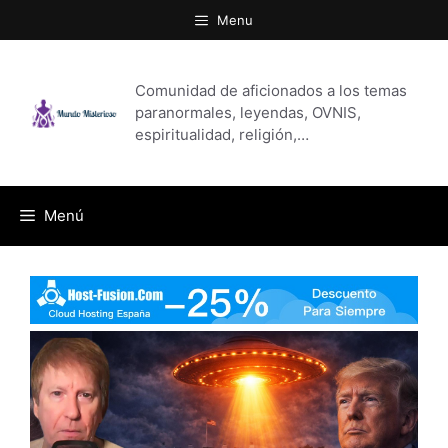
Saltar
Menu
al
contenido
Comunidad de aficionados a los temas
paranormales, leyendas, OVNIS,
espiritualidad, religión,…
Menú