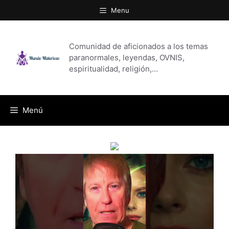
Saltar
Menu
al
contenido
Comunidad de aficionados a los temas
paranormales, leyendas, OVNIS,
espiritualidad, religión,…
Menú