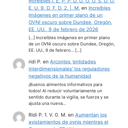
Increíbles I. E. P. P. D. U. O. O. S. D. O.
E. U. 9. D. F. D. 2. |. M.
en
Increíbles
imágenes en primer plano de un
OVNI oscuro sobre Dundee, Oregón,
EE. UU., 9 de febrero de 2026
[…] Increíbles imágenes en primer plano
de un OVNI oscuro sobre Dundee, Oregón,
EE. UU., 9 de febrero… […]
ridi P.
en
Arcontes ‘entidades
interdimensionales’ los reguladores
negativos de la humanidad
¡Buenos alimentos informativos para
todos! Al reducir voluntariamente un
sentido durante la vigilia, se fuerza y se
ajusta una nueva…
Ridi P. 1. V. 0. M.
en
Aumentan los
avistamientos de ovnis mientras el