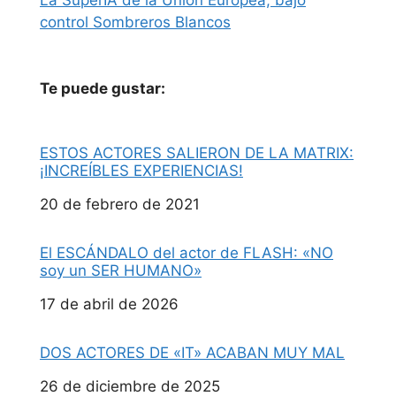
La SúperIA de la Unión Europea, bajo
control Sombreros Blancos
Te puede gustar:
ESTOS ACTORES SALIERON DE LA MATRIX:
¡INCREÍBLES EXPERIENCIAS!
Fecha
20 de febrero de 2021
El ESCÁNDALO del actor de FLASH: «NO
soy un SER HUMANO»
Fecha
17 de abril de 2026
DOS ACTORES DE «IT» ACABAN MUY MAL
Fecha
26 de diciembre de 2025