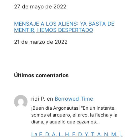
Fecha
27 de mayo de 2022
MENSAJE A LOS ALIENS: YA BASTA DE
MENTIR, HEMOS DESPERTADO
Fecha
21 de marzo de 2022
Últimos comentarios
ridi P.
en
Borrowed Time
¡Buen día Argonautas! "En un instante,
somos el arquero, el arco, la flecha y la
diana, y aquello que cazamos…
La E. D. A. L. H. F. D. Y. T. A. N. M. |.