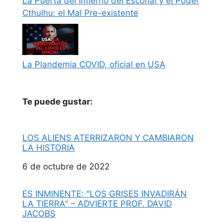
La Puerta del Infierno del Escorial y el Poder
Cthulhu: el Mal Pre-existente
La Plandemia COVID, oficial en USA
Te puede gustar:
LOS ALIENS ATERRIZARON Y CAMBIARON
LA HISTORIA
Fecha
6 de octubre de 2022
ES INMINENTE: "LOS GRISES INVADIRÁN
LA TIERRA" – ADVIERTE PROF. DAVID
JACOBS