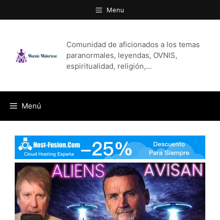
Saltar
Menu
al
contenido
Comunidad de aficionados a los temas
paranormales, leyendas, OVNIS,
espiritualidad, religión,…
Menú