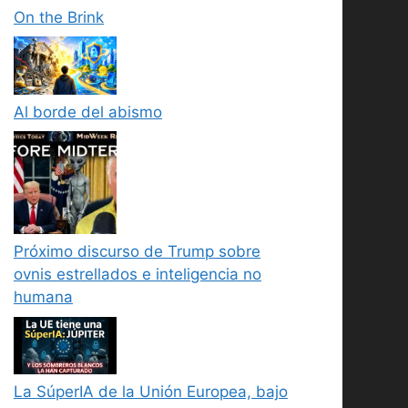
On the Brink
Al borde del abismo
Próximo discurso de Trump sobre
ovnis estrellados e inteligencia no
humana
La SúperIA de la Unión Europea, bajo