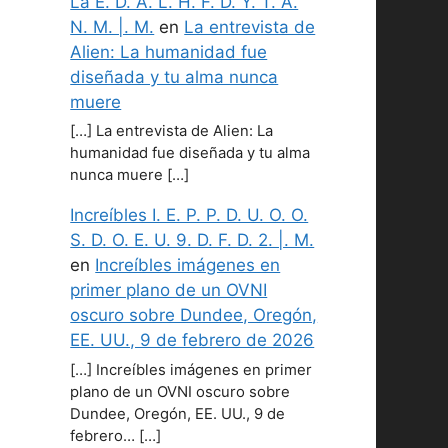
La E. D. A. L. H. F. D. Y. T. A.
N. M. |. M.
en
La entrevista de
Alien: La humanidad fue
diseñada y tu alma nunca
muere
[…] La entrevista de Alien: La
humanidad fue diseñada y tu alma
nunca muere […]
Increíbles I. E. P. P. D. U. O. O.
S. D. O. E. U. 9. D. F. D. 2. |. M.
en
Increíbles imágenes en
primer plano de un OVNI
oscuro sobre Dundee, Oregón,
EE. UU., 9 de febrero de 2026
[…] Increíbles imágenes en primer
plano de un OVNI oscuro sobre
Dundee, Oregón, EE. UU., 9 de
febrero… […]