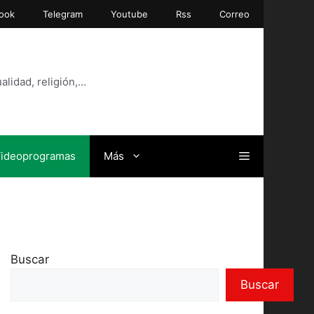
ook
Telegram
Youtube
Rss
Correo
alidad, religión,…
ideoprogramas
Más
Buscar
Buscar