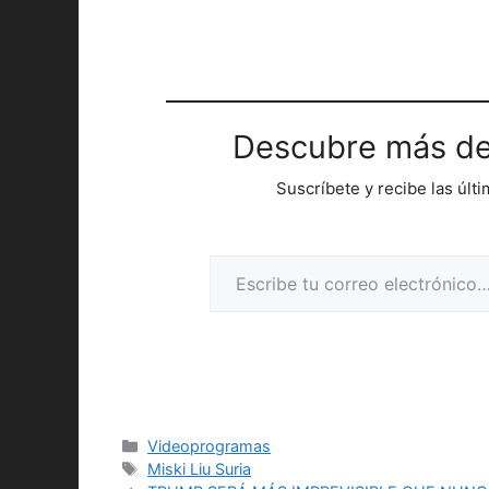
Descubre más de
Suscríbete y recibe las últ
Escribe tu correo electrónico…
Categorías
Videoprogramas
Etiquetas
Miski Liu Suria