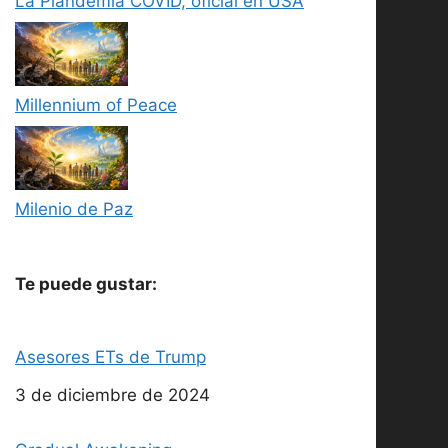
La Plandemia COVID, oficial en USA
Millennium of Peace
Milenio de Paz
Te puede gustar:
Asesores ETs de Trump
Fecha
3 de diciembre de 2024