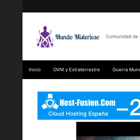
Saltar
al
contenido
Comunidad de af
Inicio
OVNI y Extraterrestre
Guerra Mund