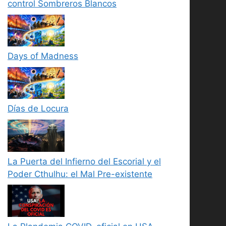
control Sombreros Blancos
Days of Madness
Días de Locura
La Puerta del Infierno del Escorial y el
Poder Cthulhu: el Mal Pre-existente