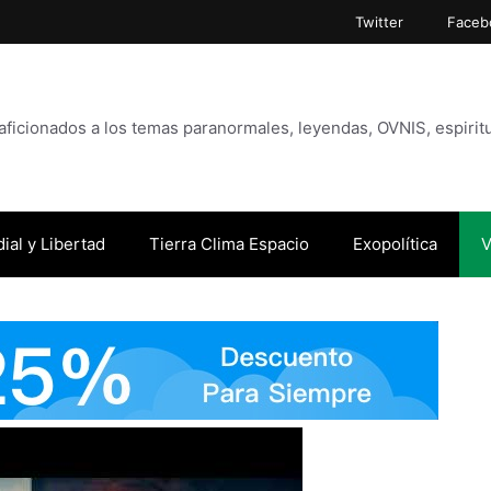
Twitter
Faceb
icionados a los temas paranormales, leyendas, OVNIS, espiritu
ial y Libertad
Tierra Clima Espacio
Exopolítica
V