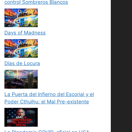
control Sombreros Blancos
Days of Madness
Días de Locura
La Puerta del Infierno del Escorial y el
Poder Cthulhu: el Mal Pre-existente