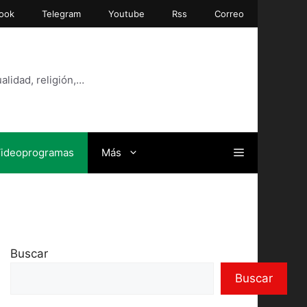
ook
Telegram
Youtube
Rss
Correo
alidad, religión,…
ideoprogramas
Más
Buscar
Buscar