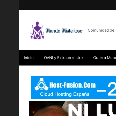
Saltar
al
contenido
Comunidad de af
Inicio
OVNI y Extraterrestre
Guerra Mund