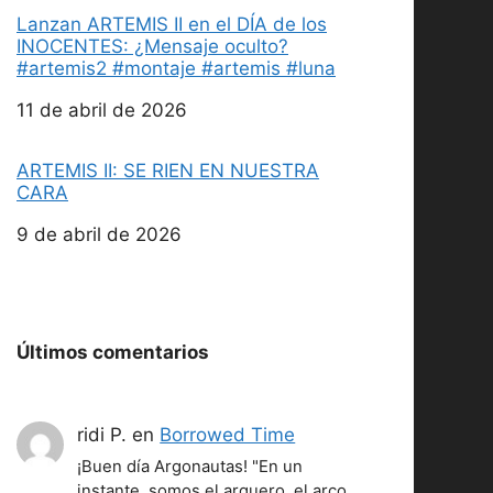
Lanzan ARTEMIS II en el DÍA de los
INOCENTES: ¿Mensaje oculto?
#artemis2 #montaje #artemis #luna
Fecha
11 de abril de 2026
ARTEMIS II: SE RIEN EN NUESTRA
CARA
Fecha
9 de abril de 2026
Últimos comentarios
ridi P.
en
Borrowed Time
¡Buen día Argonautas! "En un
instante, somos el arquero, el arco,