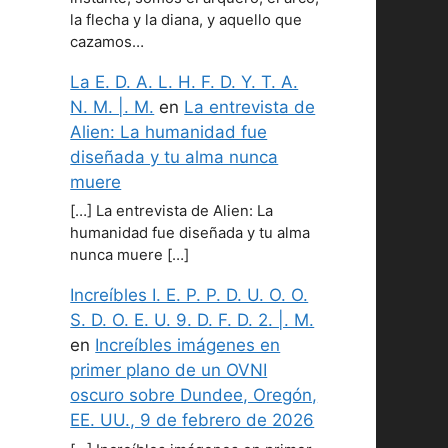
la flecha y la diana, y aquello que
cazamos…
La E. D. A. L. H. F. D. Y. T. A.
N. M. |. M.
en
La entrevista de
Alien: La humanidad fue
diseñada y tu alma nunca
muere
[…] La entrevista de Alien: La
humanidad fue diseñada y tu alma
nunca muere […]
Increíbles I. E. P. P. D. U. O. O.
S. D. O. E. U. 9. D. F. D. 2. |. M.
en
Increíbles imágenes en
primer plano de un OVNI
oscuro sobre Dundee, Oregón,
EE. UU., 9 de febrero de 2026