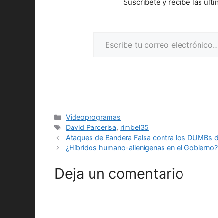
Suscríbete y recibe las últ
Escribe tu correo electrónico…
Categorías
Videoprogramas
Etiquetas
David Parcerisa
,
rimbel35
Ataques de Bandera Falsa contra los DUMBs d
¿Híbridos humano-alienígenas en el Gobierno?
Deja un comentario