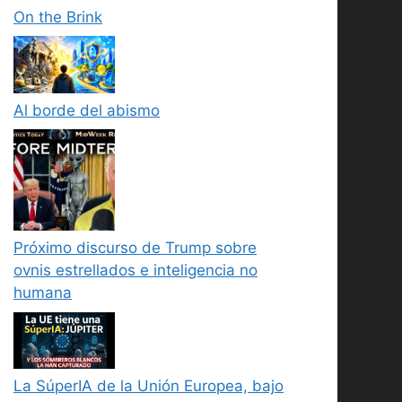
On the Brink
Al borde del abismo
Próximo discurso de Trump sobre
ovnis estrellados e inteligencia no
humana
La SúperIA de la Unión Europea, bajo