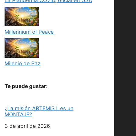
La Plandemia COVID, oficial en USA
Millennium of Peace
Milenio de Paz
Te puede gustar:
¿La misión ARTEMIS II es un
MONTAJE?
Fecha
3 de abril de 2026