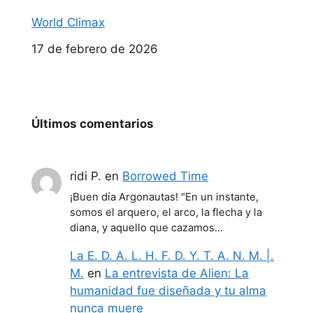
World Climax
Fecha
17 de febrero de 2026
Últimos comentarios
ridi P.
en
Borrowed Time
¡Buen día Argonautas! "En un instante,
somos el arquero, el arco, la flecha y la
diana, y aquello que cazamos…
La E. D. A. L. H. F. D. Y. T. A. N. M. |.
M.
en
La entrevista de Alien: La
humanidad fue diseñada y tu alma
nunca muere