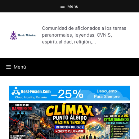
Saltar
Menu
al
contenido
Comunidad de aficionados a los temas
paranormales, leyendas, OVNIS,
espiritualidad, religión,…
Menú