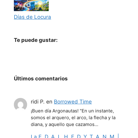
Días de Locura
Te puede gustar:
Últimos comentarios
ridi P.
en
Borrowed Time
¡Buen día Argonautas! "En un instante,
somos el arquero, el arco, la flecha y la
diana, y aquello que cazamos…
La E. D. A. L. H. F. D. Y. T. A. N. M. |.