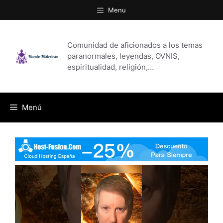
Saltar
Menu
al
contenido
Comunidad de aficionados a los temas
paranormales, leyendas, OVNIS,
espiritualidad, religión,…
Menú