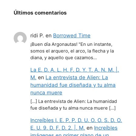
Últimos comentarios
ridi P.
en
Borrowed Time
¡Buen día Argonautas! "En un instante,
somos el arquero, el arco, la flecha y la
diana, y aquello que cazamos…
La E. D. A. L. H. F. D. Y. T. A. N. M. |.
M.
en
La entrevista de Alien: La
humanidad fue diseñada y tu alma
nunca muere
[…] La entrevista de Alien: La humanidad
fue diseñada y tu alma nunca muere […]
Increíbles I. E. P. P. D. U. O. O. S. D. O.
E. U. 9. D. F. D. 2. |. M.
en
Increíbles
imágenes en primer plano de un