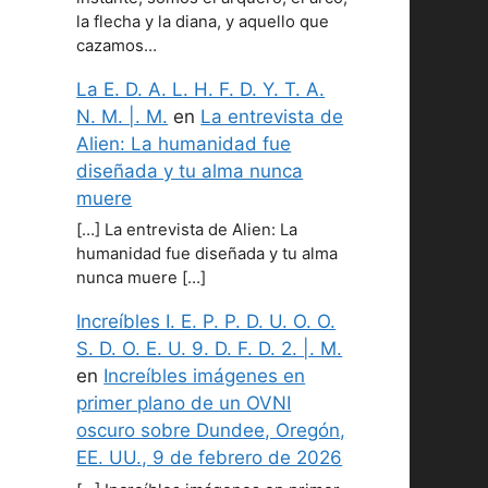
la flecha y la diana, y aquello que
cazamos…
La E. D. A. L. H. F. D. Y. T. A.
N. M. |. M.
en
La entrevista de
Alien: La humanidad fue
diseñada y tu alma nunca
muere
[…] La entrevista de Alien: La
humanidad fue diseñada y tu alma
nunca muere […]
Increíbles I. E. P. P. D. U. O. O.
S. D. O. E. U. 9. D. F. D. 2. |. M.
en
Increíbles imágenes en
primer plano de un OVNI
oscuro sobre Dundee, Oregón,
EE. UU., 9 de febrero de 2026