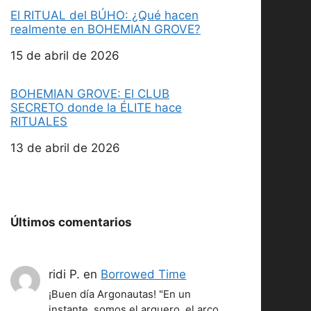
El RITUAL del BÚHO: ¿Qué hacen
realmente en BOHEMIAN GROVE?
Fecha
15 de abril de 2026
BOHEMIAN GROVE: El CLUB
SECRETO donde la ÉLITE hace
RITUALES
Fecha
13 de abril de 2026
Últimos comentarios
ridi P.
en
Borrowed Time
¡Buen día Argonautas! "En un
instante, somos el arquero, el arco,