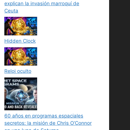
explican la invasión marroquí de
Ceuta
Hidden Clock
Reloj oculto
60 años en programas espaciales
secretos: la misión de Chris O’Connor