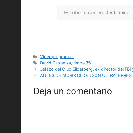
Escribe tu correo electrónico…
Categorías
Videoprogramas
Etiquetas
David Parcerisa
,
rimbel35
Jefazo del Club Bilderberg, ex director del 
ANTES DE MORIR DIJO: «SON ULTRATERRE
Deja un comentario