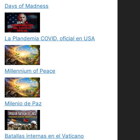
Days of Madness
La Plandemia COVID, oficial en USA
Millennium of Peace
Milenio de Paz
Batallas internas en el Vaticano