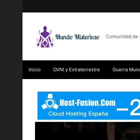
Saltar
al
contenido
Comunidad de af
Inicio
OVNI y Extraterrestre
Guerra Mund