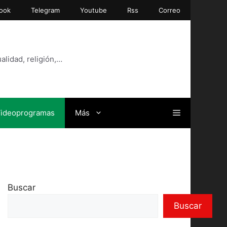
ook
Telegram
Youtube
Rss
Correo
alidad, religión,…
ideoprogramas
Más
Buscar
Buscar