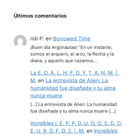
Últimos comentarios
ridi P.
en
Borrowed Time
¡Buen día Argonautas! "En un instante,
somos el arquero, el arco, la flecha y la
diana, y aquello que cazamos…
La E. D. A. L. H. F. D. Y. T. A. N. M. |.
M.
en
La entrevista de Alien: La
humanidad fue diseñada y tu alma
nunca muere
[…] La entrevista de Alien: La humanidad
fue diseñada y tu alma nunca muere […]
Increíbles I. E. P. P. D. U. O. O. S. D. O.
E. U. 9. D. F. D. 2. |. M.
en
Increíbles