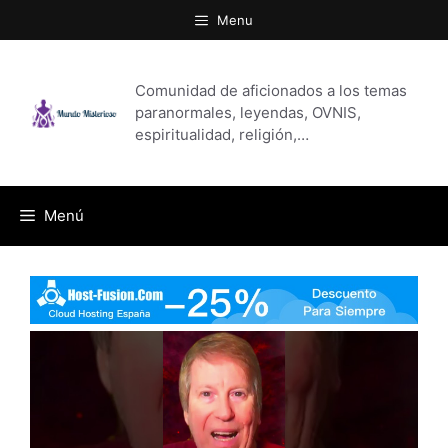
Saltar
Menu
al
contenido
Comunidad de aficionados a los temas
paranormales, leyendas, OVNIS,
espiritualidad, religión,…
Menú