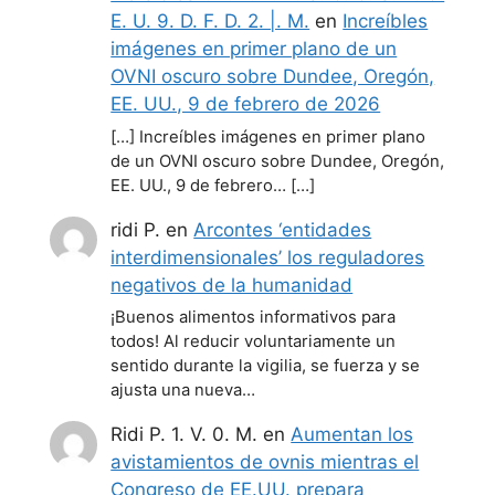
E. U. 9. D. F. D. 2. |. M.
en
Increíbles
imágenes en primer plano de un
OVNI oscuro sobre Dundee, Oregón,
EE. UU., 9 de febrero de 2026
[…] Increíbles imágenes en primer plano
de un OVNI oscuro sobre Dundee, Oregón,
EE. UU., 9 de febrero… […]
ridi P.
en
Arcontes ‘entidades
interdimensionales’ los reguladores
negativos de la humanidad
¡Buenos alimentos informativos para
todos! Al reducir voluntariamente un
sentido durante la vigilia, se fuerza y se
ajusta una nueva…
Ridi P. 1. V. 0. M.
en
Aumentan los
avistamientos de ovnis mientras el
Congreso de EE.UU. prepara