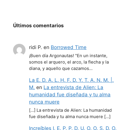
Últimos comentarios
ridi P.
en
Borrowed Time
¡Buen día Argonautas! "En un instante,
somos el arquero, el arco, la flecha y la
diana, y aquello que cazamos…
La E. D. A. L. H. F. D. Y. T. A. N. M. |.
M.
en
La entrevista de Alien: La
humanidad fue diseñada y tu alma
nunca muere
[…] La entrevista de Alien: La humanidad
fue diseñada y tu alma nunca muere […]
Increíbles I. E. P. P. D. U. O. O. S. D. O.