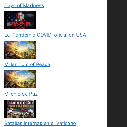
Days of Madness
La Plandemia COVID, oficial en USA
Millennium of Peace
Milenio de Paz
Batallas internas en el Vaticano