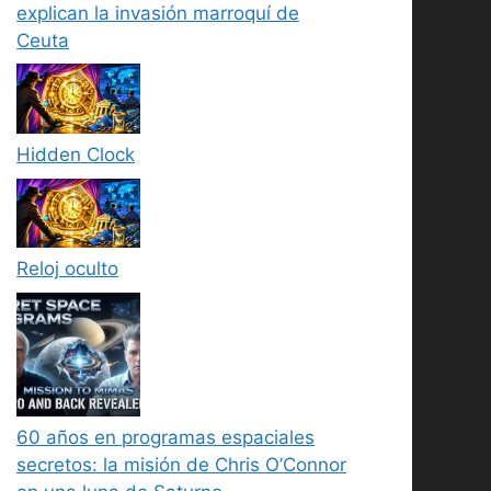
explican la invasión marroquí de
Ceuta
Hidden Clock
Reloj oculto
60 años en programas espaciales
secretos: la misión de Chris O’Connor