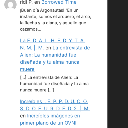
ridi P.
en
Borrowed Time
¡Buen día Argonautas! "En un
instante, somos el arquero, el arco,
la flecha y la diana, y aquello que
cazamos…
La E. D. A. L. H. F. D. Y. T. A.
N. M. |. M.
en
La entrevista de
Alien: La humanidad fue
diseñada y tu alma nunca
muere
[…] La entrevista de Alien: La
humanidad fue diseñada y tu alma
nunca muere […]
Increíbles I. E. P. P. D. U. O. O.
S. D. O. E. U. 9. D. F. D. 2. |. M.
en
Increíbles imágenes en
primer plano de un OVNI