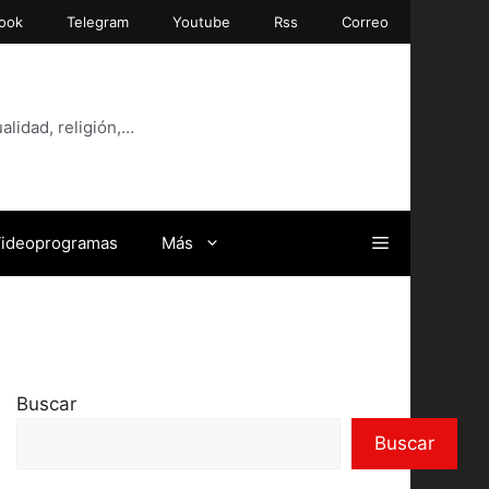
ook
Telegram
Youtube
Rss
Correo
alidad, religión,…
ideoprogramas
Más
Buscar
Buscar