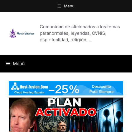
Saltar
Menu
al
contenido
Comunidad de aficionados a los temas
paranormales, leyendas, OVNIS,
espiritualidad, religión,…
Menú