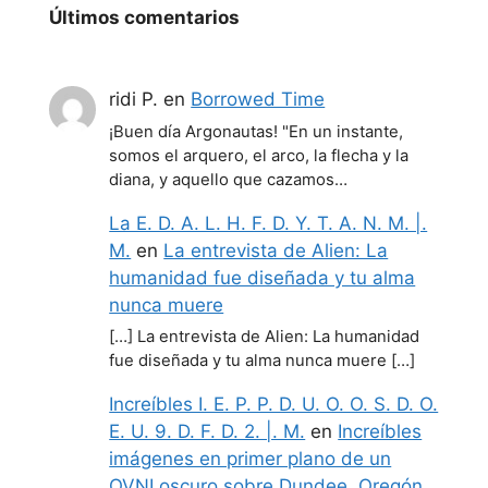
Últimos comentarios
ridi P.
en
Borrowed Time
¡Buen día Argonautas! "En un instante,
somos el arquero, el arco, la flecha y la
diana, y aquello que cazamos…
La E. D. A. L. H. F. D. Y. T. A. N. M. |.
M.
en
La entrevista de Alien: La
humanidad fue diseñada y tu alma
nunca muere
[…] La entrevista de Alien: La humanidad
fue diseñada y tu alma nunca muere […]
Increíbles I. E. P. P. D. U. O. O. S. D. O.
E. U. 9. D. F. D. 2. |. M.
en
Increíbles
imágenes en primer plano de un
OVNI oscuro sobre Dundee, Oregón,