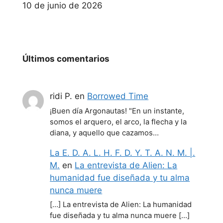
Fecha
10 de junio de 2026
Últimos comentarios
ridi P.
en
Borrowed Time
¡Buen día Argonautas! "En un instante,
somos el arquero, el arco, la flecha y la
diana, y aquello que cazamos…
La E. D. A. L. H. F. D. Y. T. A. N. M. |.
M.
en
La entrevista de Alien: La
humanidad fue diseñada y tu alma
nunca muere
[…] La entrevista de Alien: La humanidad
fue diseñada y tu alma nunca muere […]