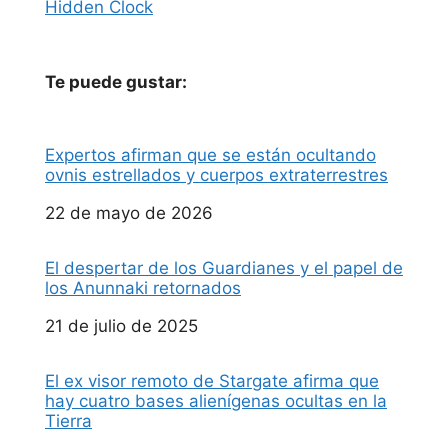
Hidden Clock
Te puede gustar:
Expertos afirman que se están ocultando
ovnis estrellados y cuerpos extraterrestres
Fecha
22 de mayo de 2026
El despertar de los Guardianes y el papel de
los Anunnaki retornados
Fecha
21 de julio de 2025
El ex visor remoto de Stargate afirma que
hay cuatro bases alienígenas ocultas en la
Tierra