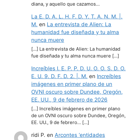
diana, y aquello que cazamos…
La E. D. A. L. H. F. D. Y. T. A. N. M. |.
M.
en
La entrevista de Alien: La
humanidad fue diseñada y tu alma
nunca muere
[…] La entrevista de Alien: La humanidad
fue diseñada y tu alma nunca muere […]
Increíbles I. E. P. P. D. U. O. O. S. D. O.
E. U. 9. D. F. D. 2. |. M.
en
Increíbles
imágenes en primer plano de un
OVNI oscuro sobre Dundee, Oregón,
EE. UU., 9 de febrero de 2026
[…] Increíbles imágenes en primer plano
de un OVNI oscuro sobre Dundee, Oregón,
EE. UU., 9 de febrero… […]
ridi P.
en
Arcontes ‘entidades