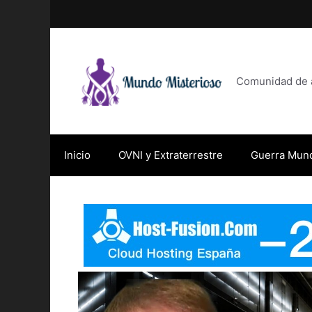
Saltar
al
contenido
Comunidad de af
Inicio
OVNI y Extraterrestre
Guerra Mund