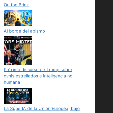
On the Brink
Al borde del abismo
Próximo discurso de Trump sobre
ovnis estrellados e inteligencia no
humana
La SúperIA de la Unión Europea, bajo