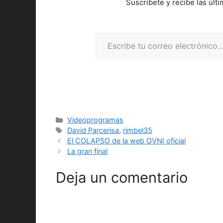
Suscríbete y recibe las últ
Escribe tu correo electrónico…
Categorías
Videoprogramas
Etiquetas
David Parcerisa
,
rimbel35
El COLAPSO de la web OVNI oficial
La gran final
Deja un comentario