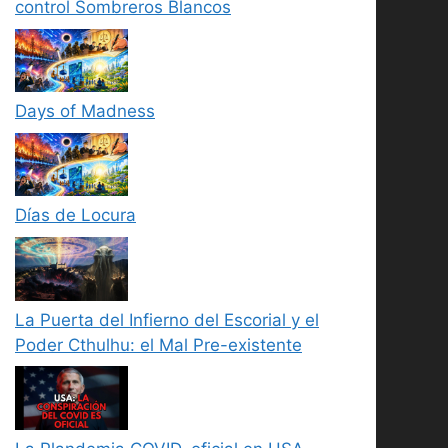
control Sombreros Blancos
Days of Madness
Días de Locura
La Puerta del Infierno del Escorial y el
Poder Cthulhu: el Mal Pre-existente