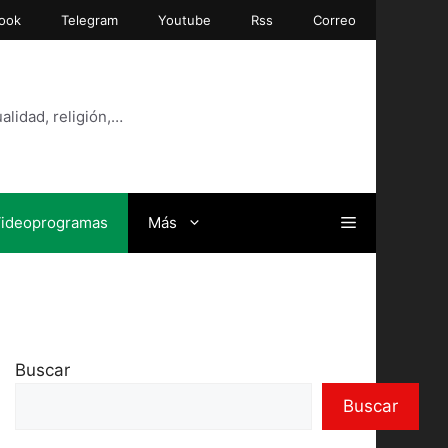
ook
Telegram
Youtube
Rss
Correo
alidad, religión,…
ideoprogramas
Más
Buscar
Buscar