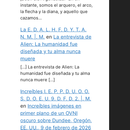
instante, somos el arquero, el arco,
la flecha y la diana, y aquello que
cazamos…
La E. D. A. L. H. F. D. Y. T. A.
N. M. |. M.
en
La entrevista de
Alien: La humanidad fue
diseñada y tu alma nunca
muere
[…] La entrevista de Alien: La
humanidad fue diseñada y tu alma
nunca muere […]
Increíbles I. E. P. P. D. U. O. O.
S. D. O. E. U. 9. D. F. D. 2. |. M.
en
Increíbles imágenes en
primer plano de un OVNI
oscuro sobre Dundee, Oregón,
EE. UU., 9 de febrero de 2026