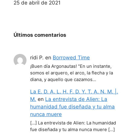
Fecha
25 de abril de 2021
Últimos comentarios
ridi P.
en
Borrowed Time
¡Buen día Argonautas! "En un instante,
somos el arquero, el arco, la flecha y la
diana, y aquello que cazamos…
La E. D. A. L. H. F. D. Y. T. A. N. M. |.
M.
en
La entrevista de Alien: La
humanidad fue diseñada y tu alma
nunca muere
[…] La entrevista de Alien: La humanidad
fue diseñada y tu alma nunca muere […]