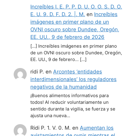
Increíbles I. E. P. P. D. U. O. O. S. D. O.
E. U. 9. D. F. D. 2. |. M.
en
Increíbles
imágenes en primer plano de un
OVNI oscuro sobre Dundee, Oregón,
EE. UU., 9 de febrero de 2026
[…] Increíbles imágenes en primer plano
de un OVNI oscuro sobre Dundee, Oregón,
EE. UU., 9 de febrero… […]
ridi P.
en
Arcontes ‘entidades
interdimensionales’ los reguladores
negativos de la humanidad
¡Buenos alimentos informativos para
todos! Al reducir voluntariamente un
sentido durante la vigilia, se fuerza y se
ajusta una nueva…
Ridi P. 1. V. 0. M.
en
Aumentan los
avistamientos de ovnis mientras el