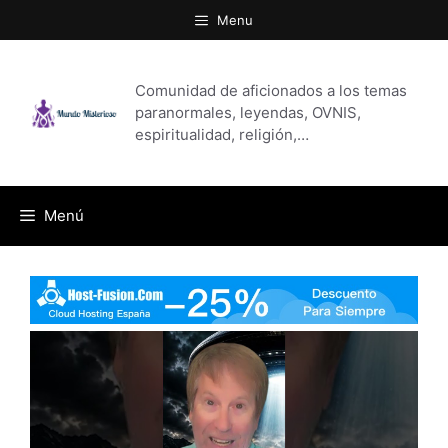
Saltar
Menu
al
contenido
Comunidad de aficionados a los temas
paranormales, leyendas, OVNIS,
espiritualidad, religión,…
Menú