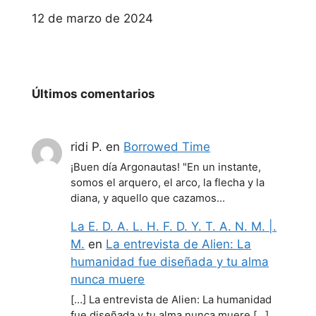
Fecha
12 de marzo de 2024
Últimos comentarios
ridi P.
en
Borrowed Time
¡Buen día Argonautas! "En un instante,
somos el arquero, el arco, la flecha y la
diana, y aquello que cazamos…
La E. D. A. L. H. F. D. Y. T. A. N. M. |.
M.
en
La entrevista de Alien: La
humanidad fue diseñada y tu alma
nunca muere
[…] La entrevista de Alien: La humanidad
fue diseñada y tu alma nunca muere […]