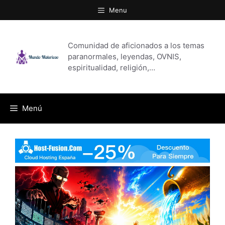
Saltar
Menu
al
contenido
Comunidad de aficionados a los temas
paranormales, leyendas, OVNIS,
espiritualidad, religión,…
Menú