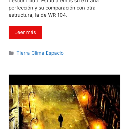
desconocido. Estudiaremos su extraña
perfección y su comparación con otra
estructura, la de WR 104.
Leer más
Categorías
Tierra Clima Espacio