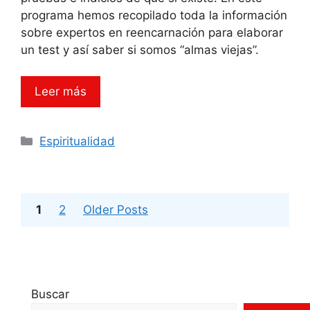
programa hemos recopilado toda la información
sobre expertos en reencarnación para elaborar
un test y así saber si somos “almas viejas”.
Leer más
Categorías
Espiritualidad
Página
Página
1
2
Older Posts
Buscar