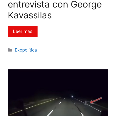
entrevista con George
Kavassilas
Leer más
Categorías
Exopolítica