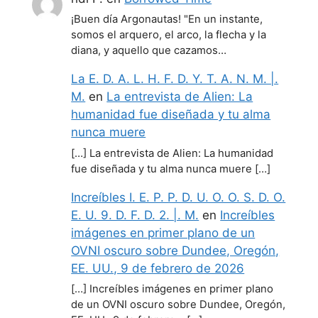
¡Buen día Argonautas! "En un instante,
somos el arquero, el arco, la flecha y la
diana, y aquello que cazamos…
La E. D. A. L. H. F. D. Y. T. A. N. M. |.
M.
en
La entrevista de Alien: La
humanidad fue diseñada y tu alma
nunca muere
[…] La entrevista de Alien: La humanidad
fue diseñada y tu alma nunca muere […]
Increíbles I. E. P. P. D. U. O. O. S. D. O.
E. U. 9. D. F. D. 2. |. M.
en
Increíbles
imágenes en primer plano de un
OVNI oscuro sobre Dundee, Oregón,
EE. UU., 9 de febrero de 2026
[…] Increíbles imágenes en primer plano
de un OVNI oscuro sobre Dundee, Oregón,