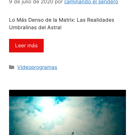
9 de julio de 2020
por
caminando el sendero
Lo Más Denso de la Matrix: Las Realidades
Umbralinas del Astral
Leer más
Categorías
Videoprogramas