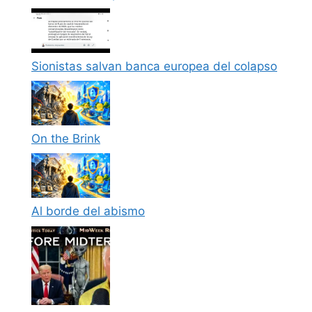
Sionistas salvan banca europea del colapso
On the Brink
Al borde del abismo