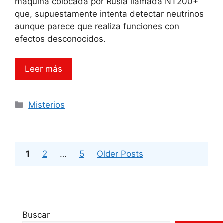
máquina colocada por Rusia llamada NT200+
que, supuestamente intenta detectar neutrinos
aunque parece que realiza funciones con
efectos desconocidos.
Leer más
Categorías
Misterios
Página
Página
Página
1
2
…
5
Older Posts
Buscar