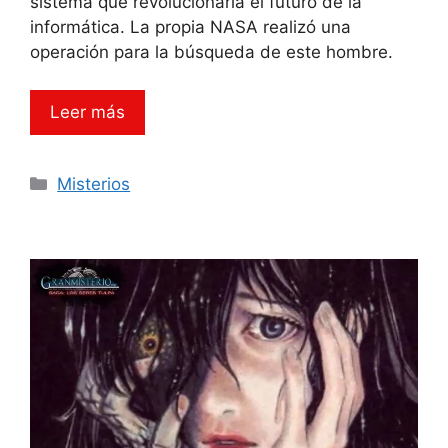
sistema que revolucionaría el futuro de la
informática. La propia NASA realizó una
operación para la búsqueda de este hombre.
Leer más
Categorías
Misterios