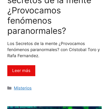
secretos de la mente
¿Provocamos
fenómenos
paranormales?
Los Secretos de la mente ¿Provocamos
fenómenos paranormales? con Cristobal Toro y
Rafa Fernandez.
Leer más
Categorías
Misterios