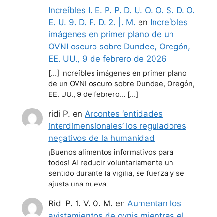
Increíbles I. E. P. P. D. U. O. O. S. D. O.
E. U. 9. D. F. D. 2. |. M.
en
Increíbles
imágenes en primer plano de un
OVNI oscuro sobre Dundee, Oregón,
EE. UU., 9 de febrero de 2026
[…] Increíbles imágenes en primer plano
de un OVNI oscuro sobre Dundee, Oregón,
EE. UU., 9 de febrero… […]
ridi P.
en
Arcontes ‘entidades
interdimensionales’ los reguladores
negativos de la humanidad
¡Buenos alimentos informativos para
todos! Al reducir voluntariamente un
sentido durante la vigilia, se fuerza y se
ajusta una nueva…
Ridi P. 1. V. 0. M.
en
Aumentan los
avistamientos de ovnis mientras el