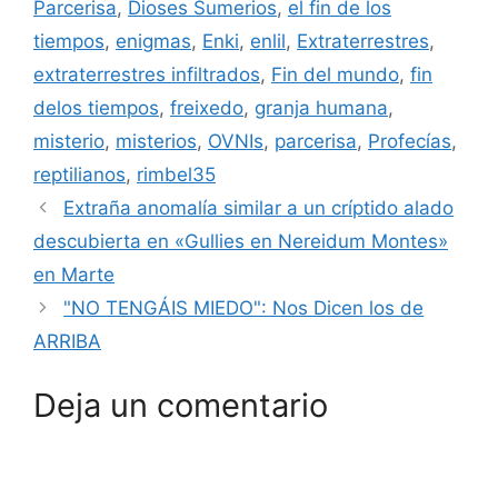
Parcerisa
,
Dioses Sumerios
,
el fin de los
tiempos
,
enigmas
,
Enki
,
enlil
,
Extraterrestres
,
extraterrestres infiltrados
,
Fin del mundo
,
fin
delos tiempos
,
freixedo
,
granja humana
,
misterio
,
misterios
,
OVNIs
,
parcerisa
,
Profecías
,
reptilianos
,
rimbel35
Extraña anomalía similar a un críptido alado
descubierta en «Gullies en Nereidum Montes»
en Marte
"NO TENGÁIS MIEDO": Nos Dicen los de
ARRIBA
Deja un comentario