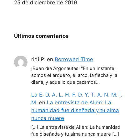
Fecha
25 de diciembre de 2019
Últimos comentarios
ridi P.
en
Borrowed Time
¡Buen día Argonautas! "En un instante,
somos el arquero, el arco, la flecha y la
diana, y aquello que cazamos…
La E. D. A. L. H. F. D. Y. T. A. N. M. |.
M.
en
La entrevista de Alien: La
humanidad fue diseñada y tu alma
nunca muere
[…] La entrevista de Alien: La humanidad
fue diseñada y tu alma nunca muere […]