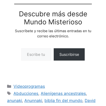
Descubre más desde
Mundo Misterioso
Suscríbete y recibe las últimas entradas en tu
correo electrónico.
Escribe tu correo electrónico…
Suscribirse
Categorías
Videoprogramas
Etiquetas
Abducciones
,
Alienígenas ancestrales
,
anunaki
,
Anunnaki
,
biblia fin del mundo
,
David