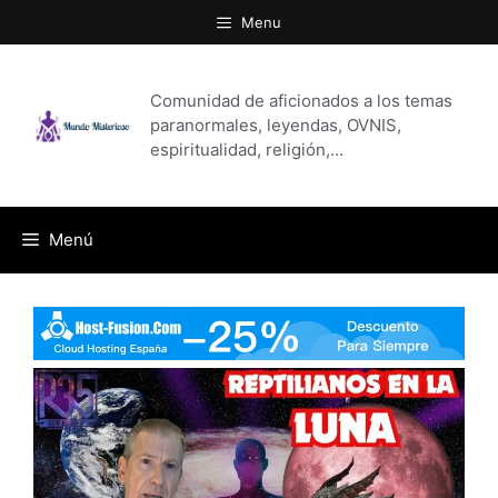
Saltar
Menu
al
contenido
Comunidad de aficionados a los temas
paranormales, leyendas, OVNIS,
espiritualidad, religión,…
Menú