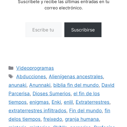
Suscríbete y recibe las últimas entradas en tu
correo electrónico.
Escribe tu correo electrónico…
Suscribirse
Categorías
Videoprogramas
Etiquetas
Abducciones
,
Alienígenas ancestrales
,
anunaki
,
Anunnaki
,
biblia fin del mundo
,
David
Parcerisa
,
Dioses Sumerios
,
el fin de los
tiempos
,
enigmas
,
Enki
,
enlil
,
Extraterrestres
,
extraterrestres infiltrados
,
Fin del mundo
,
fin
delos tiempos
,
freixedo
,
granja humana
,