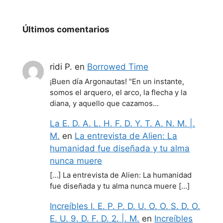
Últimos comentarios
ridi P.
en
Borrowed Time
¡Buen día Argonautas! "En un instante,
somos el arquero, el arco, la flecha y la
diana, y aquello que cazamos…
La E. D. A. L. H. F. D. Y. T. A. N. M. |.
M.
en
La entrevista de Alien: La
humanidad fue diseñada y tu alma
nunca muere
[…] La entrevista de Alien: La humanidad
fue diseñada y tu alma nunca muere […]
Increíbles I. E. P. P. D. U. O. O. S. D. O.
E. U. 9. D. F. D. 2. |. M.
en
Increíbles