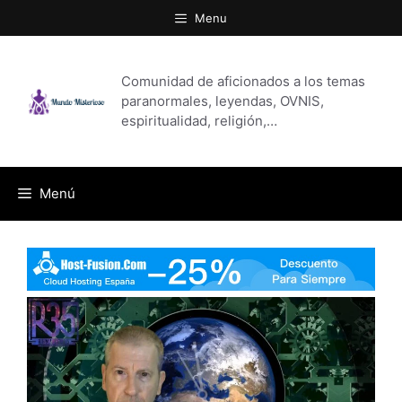
Saltar
Menu
al
contenido
Comunidad de aficionados a los temas
paranormales, leyendas, OVNIS,
espiritualidad, religión,…
Menú