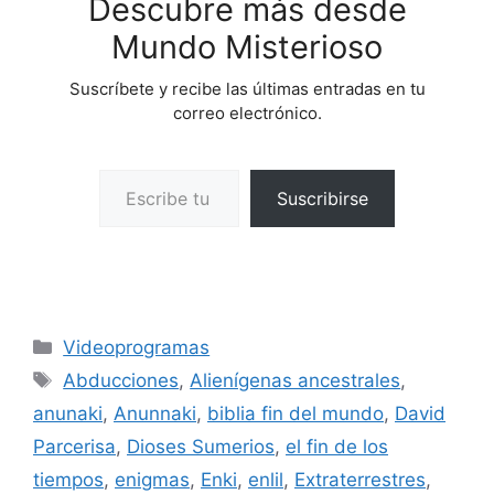
Descubre más desde
Mundo Misterioso
Suscríbete y recibe las últimas entradas en tu
correo electrónico.
Escribe tu correo electrónico…
Suscribirse
Categorías
Videoprogramas
Etiquetas
Abducciones
,
Alienígenas ancestrales
,
anunaki
,
Anunnaki
,
biblia fin del mundo
,
David
Parcerisa
,
Dioses Sumerios
,
el fin de los
tiempos
,
enigmas
,
Enki
,
enlil
,
Extraterrestres
,