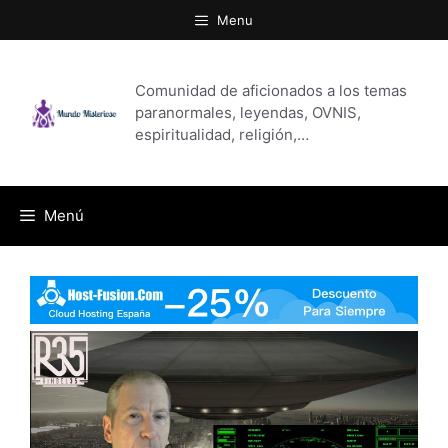
Saltar
Menu
al
contenido
Comunidad de aficionados a los temas
paranormales, leyendas, OVNIS,
espiritualidad, religión,…
Menú