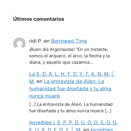
Últimos comentarios
ridi P.
en
Borrowed Time
¡Buen día Argonautas! "En un instante,
somos el arquero, el arco, la flecha y la
diana, y aquello que cazamos…
La E. D. A. L. H. F. D. Y. T. A. N. M. |.
M.
en
La entrevista de Alien: La
humanidad fue diseñada y tu alma
nunca muere
[…] La entrevista de Alien: La humanidad
fue diseñada y tu alma nunca muere […]
Increíbles I. E. P. P. D. U. O. O. S. D. O.
E. U. 9. D. F. D. 2. |. M.
en
Increíbles