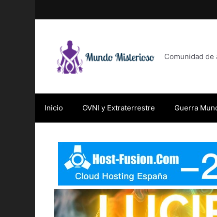
Saltar
al
contenido
Comunidad de af
Inicio
OVNI y Extraterrestre
Guerra Mund