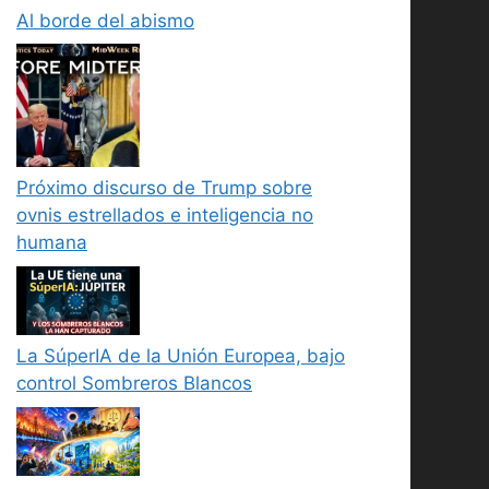
Al borde del abismo
Próximo discurso de Trump sobre
ovnis estrellados e inteligencia no
humana
La SúperIA de la Unión Europea, bajo
control Sombreros Blancos