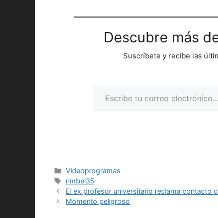
Descubre más de
Suscríbete y recibe las últ
Escribe tu correo electrónico…
Categorías
Videoprogramas
Etiquetas
rimbel35
El ex profesor universitario reclama contacto 
Momento peligroso