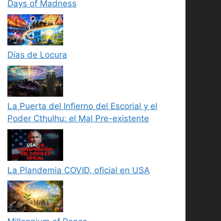
Days of Madness
Días de Locura
La Puerta del Infierno del Escorial y el
Poder Cthulhu: el Mal Pre-existente
La Plandemia COVID, oficial en USA