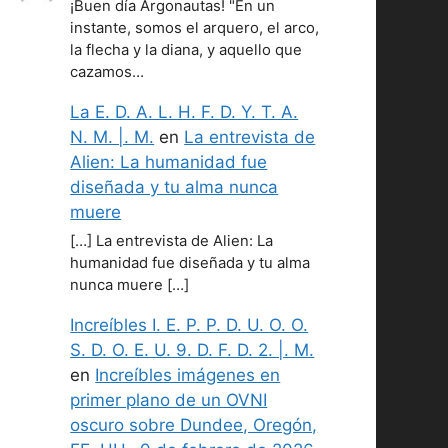
¡Buen día Argonautas! "En un
instante, somos el arquero, el arco,
la flecha y la diana, y aquello que
cazamos…
La E. D. A. L. H. F. D. Y. T. A.
N. M. |. M.
en
La entrevista de
Alien: La humanidad fue
diseñada y tu alma nunca
muere
[…] La entrevista de Alien: La
humanidad fue diseñada y tu alma
nunca muere […]
Increíbles I. E. P. P. D. U. O. O.
S. D. O. E. U. 9. D. F. D. 2. |. M.
en
Increíbles imágenes en
primer plano de un OVNI
oscuro sobre Dundee, Oregón,