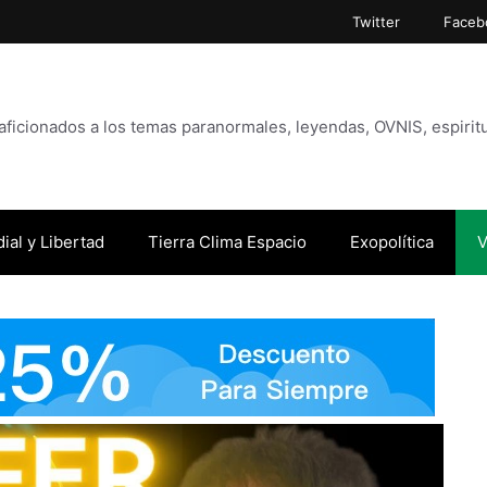
Twitter
Faceb
icionados a los temas paranormales, leyendas, OVNIS, espiritu
ial y Libertad
Tierra Clima Espacio
Exopolítica
V