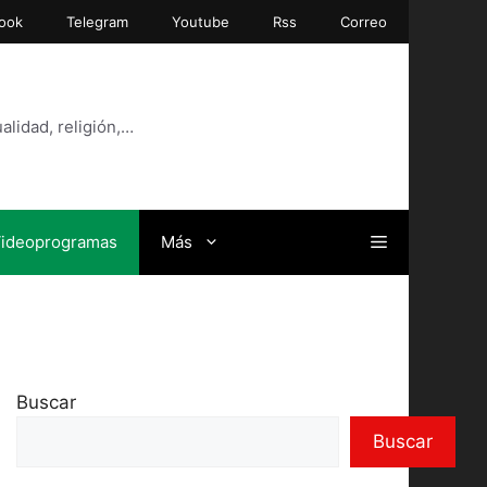
ook
Telegram
Youtube
Rss
Correo
alidad, religión,…
ideoprogramas
Más
Buscar
Buscar